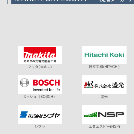
マキタ(makita)
日立工機(HITACHI)
ボッシュ（BOSCH）
盛光
シブヤ
エヌエスピー(NSP)