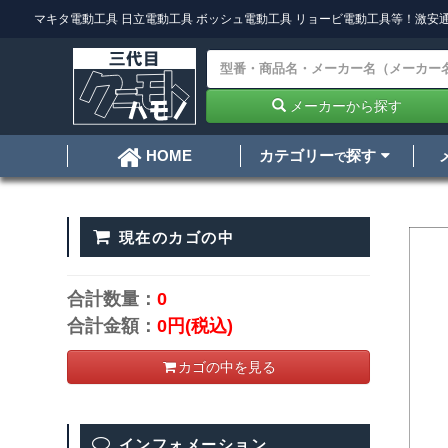
マキタ電動工具
日立電動工具
ボッシュ電動工具
リョービ電動工具
等！激安通
メーカーから探す
カテゴリー
探す
HOME
で
現在のカゴの中
合計数量：
0
合計金額：
0円
(税込)
カゴの中を見る
インフォメーション