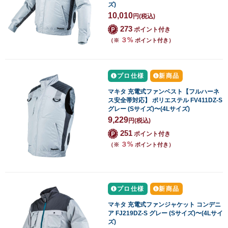
ズ)
10,010
円
(税込)
273
ポイント付き
３%
（※
ポイント付き）
プロ仕様
新商品
マキタ 充電式ファンベスト【フルハーネ
ス安全帯対応】 ポリエステル FV411DZ-S
グレー (Sサイズ)〜(4Lサイズ)
9,229
円
(税込)
251
ポイント付き
３%
（※
ポイント付き）
プロ仕様
新商品
マキタ 充電式ファンジャケット コンデニ
ア FJ219DZ-S グレー (Sサイズ)〜(4Lサイ
ズ)