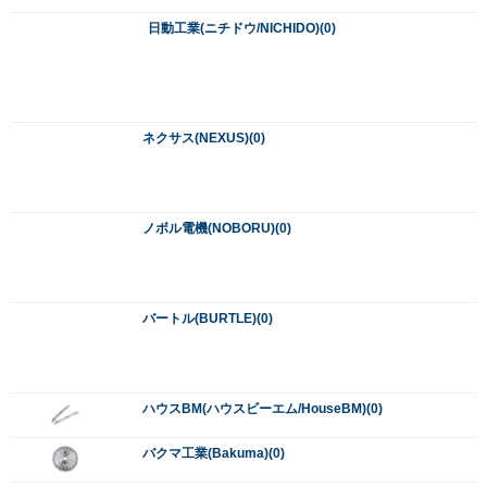
ハウスBM(ハウスビーエム/HouseBM)(0)
バクマ工業(Bakuma)(0)
ハセガワ(長谷川工業/Hasegawa)(0)
ハタヤリミテッド(HATAYA)(0)
パナソニック(Panasonic)(0)
HIOKI(日置電機/ヒオキ)(0)
ピーシーコックス(PCCOX)(0)