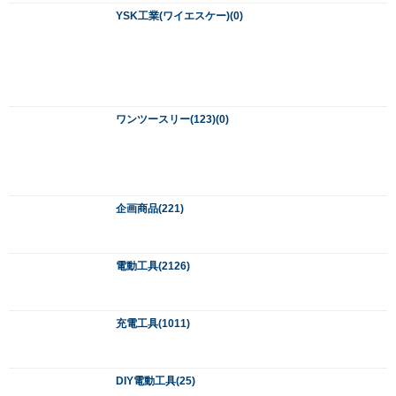
充電工具(1011)
DIY電動工具(25)
釘打ち機・コンプレッサ(289)
レーザー・測量機器(287)
発電機・溶接機・蓄電インバーター・エンジン関連(50)