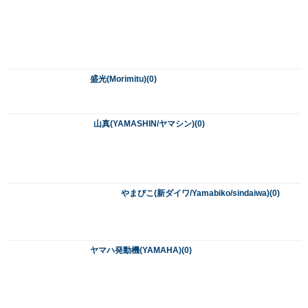
ヤマハ発動機(YAMAHA)(0)
ユニカ(unika)(0)
ユニパー(uniper)(0)
ユニペックス(UNI-PEX/unipex)(0)
ライト精機(RaitoSeiki)(0)
ラクダ(清水製作所/Rakuda)(0)
ラピッド(Rapid)(0)
リョービ(RYOBI)(548)
リンクサス(LINXAS)(0)
リランド(RILAND)(0)