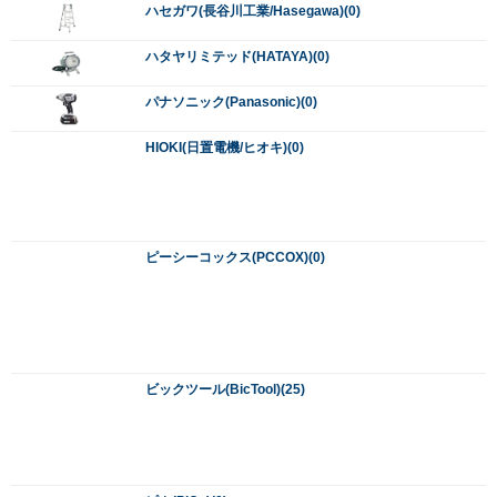
ビックツール(BicTool)(25)
ピカ(PiCa)(0)
日立工機(ハイコーキ/Hitachi/Hikoki)(1759)
ヒット(HIT)(0)
ヒルティ(HILTI)(2776)
藤井電工(FujiDenko)(0)