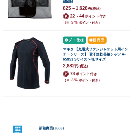
65056
825～1,628
円
(税込)
22～44
ポイント付き
３%
（※
ポイント付き）
プロ仕様
新商品
マキタ 【充電式ファンジャケット用イン
ナーシリーズ】 吸汗速乾長袖シャツ A-
65953 Sサイズ〜4Lサイズ
2,882
円
(税込)
78
ポイント付き
３%
（※
ポイント付き）
新着商品(3668)