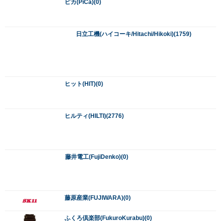
藤原産業(FUJIWARA)(0)
ふくろ倶楽部(FukuroKurabu)(0)
フジマック(FUJIMAC)(0)
富士製砥(FujiSeito/フジセイト)(0)
フジヤ(FUJIYA)(0)
フナイ産業(フナイ/FUNAI)(1)
プロスター(PROSTAR)(0)
ベッセイクランプ(BESSEY/大同興業)(0)