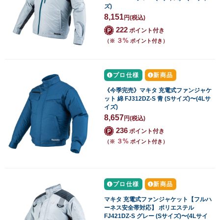
ズ)
8,151
円
(税込)
222
ポイント付き
３%
（※
ポイント付き）
プロ仕様
新商品
《今季完売》マキタ 充電式ファンジャケ
ット 綿 FJ312DZ-S 青 (Sサイズ)〜(4Lサ
イズ)
8,657
円
(税込)
236
ポイント付き
３%
（※
ポイント付き）
プロ仕様
新商品
マキタ 充電式ファンジャケット【フルハ
ーネス安全帯対応】 ポリエステル
FJ421DZ-S グレー (Sサイズ)〜(4Lサイ