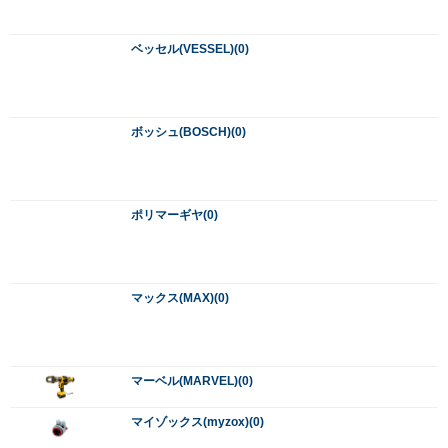
マーベル(MARVEL)(0)
マイゾックス(myzox)(0)
マイト工業(maito)(0)
マキタ(makita)(3191)
マサダジャッキ(Masada)(120)
マゼラー(Mazelar)(0)
ミヤナガ(miyanaga)(17)
ムサシ(musashi)(0)
ムラテックKDS(muratech KDS)(0)
メルテック(大自工業)(0)
モトコマ(Motokoma)(0)