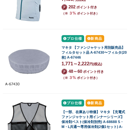
202
ポイント付き
３%
（※
ポイント付き）
プロ仕様
新商品
マキタ 【ファンジャケット用別販売品】
フィルタセット品 A-67430〜フィルタ(20
枚) A-67446
1,771～2,222
円
(税込)
48～60
ポイント付き
３%
（※
ポイント付き）
プロ仕様
新商品
【一部、在庫あり特価】マキタ 【充電式
ファンジャケット用インナーシリーズ】
保冷剤ベスト(保冷剤別売) A-68688 S・
M・L共通〜専用保冷剤(2個1セット) A-