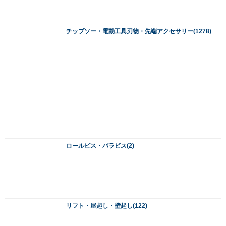
リフト・屋起し・壁起し(122)
ハシゴ・作業台・荷揚げ機・リフト(337)
大工用刃物・研磨・研削・といし(0)