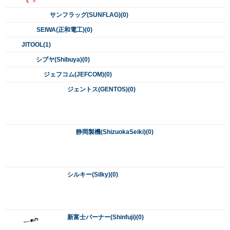
3技研(三技研/サン技研)(0)
サンキョートレーディング(SankyoTrading)(0)
サンフラッグ(SUNFLAG)(0)
SEIWA(正和電工)(0)
JITOOL(1)
シブヤ(Shibuya)(0)
ジェフコム(JEFCOM)(0)
ジェントス(GENTOS)(0)
静岡製機(ShizuokaSeiki)(0)
シルキー(Silky)(0)
新富士バーナー(Shinfuji)(0)
シンワ測定(Shinwa)(0)