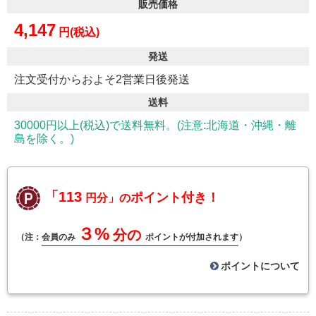
販売価格
4,147
円(税込)
発送
注文受付からおよそ2営業日後発送
送料
30000円以上(税込)で送料無料。(注意:北海道・沖縄・離
島を除く。)
「113
ポイント付き！
円分」の
３%
分の
（注：
会員のみ
ポイントが付加されます
）
ポイントについて