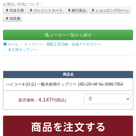
お支払い方法について：
代金引換
クレジットカード
銀行振込
ショッピングローン
領収書
メーカー一覧から探す
ホーム
チップソー・電動工具刃物・先端アクセサリー
木工用チップソー
商品名
ハイコーキ(日立) 一般木材用チップソー 185×20×48 No.0098-7954
4,147
販売価格：
円(税込)