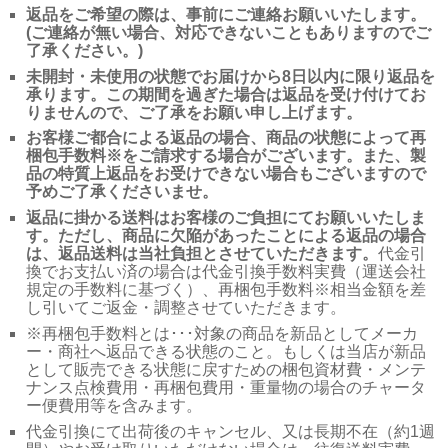
返品をご希望の際は、事前にご連絡お願いいたします。
(ご連絡が無い場合、対応できないこともありますのでご
了承ください。)
未開封・未使用の状態でお届けから8日以内に限り返品を
承ります。この期間を過ぎた場合は返品を受け付けてお
りませんので、ご了承をお願い申し上げます。
お客様ご都合による返品の場合、商品の状態によって再
梱包手数料※をご請求する場合がございます。また、製
品の特質上返品をお受けできない場合もございますので
予めご了承くださいませ。
返品に掛かる送料はお客様のご負担にてお願いいたしま
す。ただし、商品に欠陥があったことによる返品の場合
は、返品送料は当社負担とさせていただきます。
代金引
換でお支払い済の場合は代金引換手数料実費（運送会社
規定の手数料に基づく）、再梱包手数料※相当金額を差
し引いてご返金・調整させていただきます。
※再梱包手数料とは･･･対象の商品を新品としてメーカ
ー・商社へ返品できる状態のこと。もしくは当店が新品
として販売できる状態に戻すための梱包資材費・メンテ
ナンス点検費用・再梱包費用・重量物の場合のチャータ
ー便費用等を含みます。
代金引換にて出荷後のキャンセル、又は長期不在（約1週