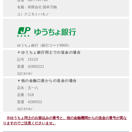
普通 No.7747790
名義：有限会社 国本刃物
ユ）クニモトハモノ
ゆうちょ銀行（銀行コード9900）
▼ゆうちょ銀行同士での送金の場合
記号 15110
普通 42905221
ﾕ)ｸﾆﾓﾄﾊﾓﾉ
▼他の金融口座からの送金の場合
店名：五一八
店番：518
普通 4290522
ﾕ)ｸﾆﾓﾄﾊﾓﾉ
※ゆうちょ同士のお振込みの番号と、他の金融機関からの送金の番号が異な
りますのでご注意くださいませ。