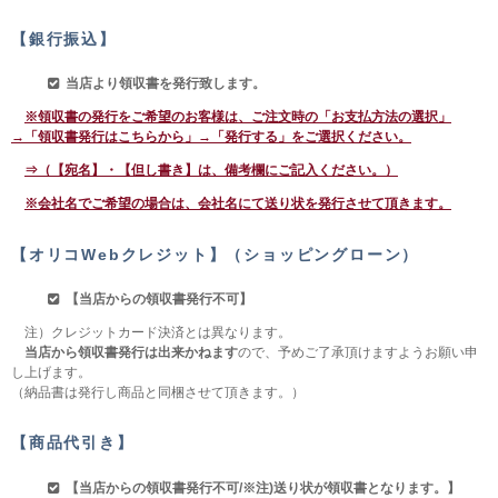
【銀行振込】
当店より領収書を発行致します。
※領収書の発行をご希望のお客様は、ご注文時の「お支払方法の選択」
→「領収書発行はこちらから」→「発行する」をご選択ください。
⇒（【宛名】・【但し書き】は、備考欄にご記入ください。）
※会社名でご希望の場合は、会社名にて送り状を発行させて頂きます。
【オリコWebクレジット】（ショッピングローン）
【当店からの領収書発行不可】
注）クレジットカード決済とは異なります。
当店から領収書発行は出来かねます
ので、予めご了承頂けますようお願い申
し上げます。
（納品書は発行し商品と同梱させて頂きます。）
【商品代引き】
【当店からの領収書発行不可/※注)送り状が領収書となります。】