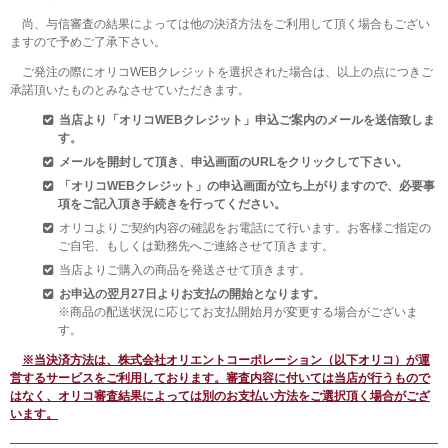
尚、与信審査の結果によっては他の決済方法をご利用して頂く場合もござい
ますので予めご了承下さい。
ご発注の際にオリコWEBクレジットを選択された場合は、以上の点につきご
承諾頂いたものとみなさせていただきます。
当店より「オリコWEBクレジット」申込ご案内のメールを送信致しま
す。
メールを開封して頂き、申込画面のURLをクリックして下さい。
「オリコWEBクレジット」の申込画面が立ち上がりますので、必要事
項をご記入頂き手続きを行ってください。
オリコよりご契約内容の確認をお電話にて行います。お客様ご指定の
ご自宅、もしくは勤務先へご連絡させて頂きます。
当店よりご購入の商品を発送させて頂きます。
お申込の翌月27日よりお支払の開始となります。
※商品の配送状況に応じてお支払開始月が変更する場合がございま
す。
※当決済方法は、株式会社オリエントコーポレーション（以下オリコ）が運
営するサービスをご利用しております。審査内容に付いては当店が行うもので
はなく、オリコ審査結果によっては別のお支払い方法をご選択頂く場合がござ
います。