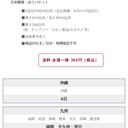
日本郵便：ゆうパケット
3辺合計60cm以内（左記画像：a+b+c=3辺合計）
厚さ3cm以内／長さ34cm以内
重さ1kg以内
（例：チップソー・小さい製品/カタログ 等）
追跡番号有り
商品代引き／日付・時間指定不可
送料:全国一律 360円（税込）
沖縄
沖縄
6日
九州
福岡 佐賀 長崎 熊本 大分 宮崎 鹿児島
福岡 北九州：翌日