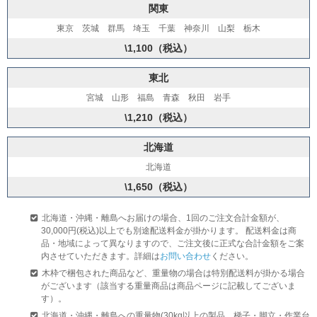
関東
東京 茨城 群馬 埼玉 千葉 神奈川 山梨 栃木
\1,100（税込）
東北
宮城 山形 福島 青森 秋田 岩手
\1,210（税込）
北海道
北海道
\1,650（税込）
北海道・沖縄・離島へお届けの場合、1回のご注文合計金額が、
30,000円(税込)以上でも別途配送料金が掛かります。 配送料金は商
品・地域によって異なりますので、ご注文後に正式な合計金額をご案
内させていただきます。詳細は
お問い合わせ
ください。
木枠で梱包された商品など、重量物の場合は特別配送料が掛かる場合
がございます（該当する重量商品は商品ページに記載してございま
す）。
北海道・沖縄・離島への重量物(30kg以上の製品、梯子・脚立・作業台