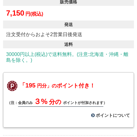
販売価格
7,150
円(税込)
発送
注文受付からおよそ2営業日後発送
送料
30000円以上(税込)で送料無料。(注意:北海道・沖縄・離
島を除く。)
「195
ポイント付き！
円分」の
３%
分の
（注：
会員のみ
ポイントが付加されます
）
ポイントについて