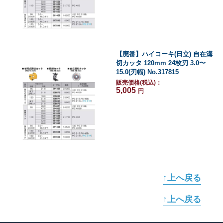
【廃番】ハイコーキ(日立) 自在溝
切カッタ 120mm 24枚刃 3.0〜
15.0(刃幅) No.317815
販売価格(税込)：
5,005
円
↑上へ戻る
↑上へ戻る