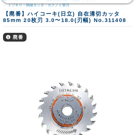
ミゾキリ・胴縁カッタ・カクノミ替刃
【廃番】ハイコーキ(日立) 自在溝切カッタ
85mm 20枚刃 3.0〜18.0(刃幅) No.311408
廃番