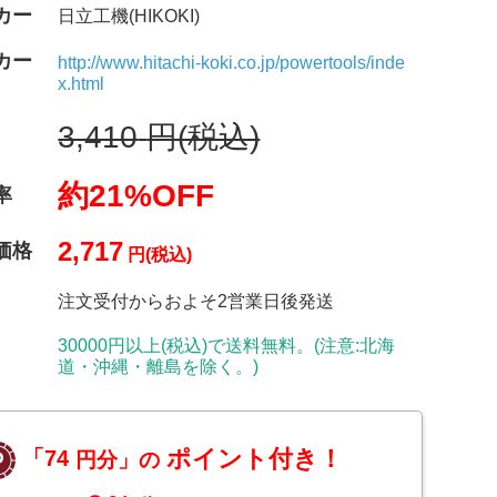
カー
日立工機(HIKOKI)
カー
http://www.hitachi-koki.co.jp/powertools/inde
x.html
3,410
円(税込)
約21%OFF
率
2,717
価格
円(税込)
注文受付からおよそ2営業日後発送
30000円以上(税込)で送料無料。(注意:北海
道・沖縄・離島を除く。)
ポイント付き！
「74
円分」の