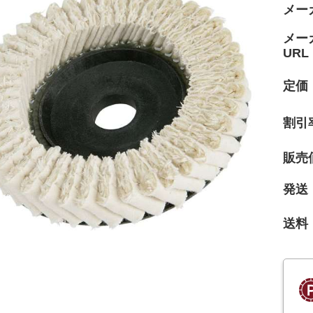
メー
メー
URL
定価
割引
販売
発送
送料