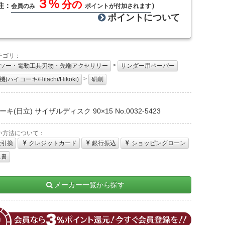
３%
分の
注：
）
会員のみ
ポイントが付加されます
ポイントについて
テゴリ：
>
ソー・電動工具刃物・先端アクセサリー
サンダー用ペーパー
>
(ハイコーキ/Hitachi/Hikoki)
研削
：
キ(日立) サイザルディスク 90×15 No.0032-5423
い方法について：
金引換
クレジットカード
銀行振込
ショッピングローン
収書
メーカー一覧から探す