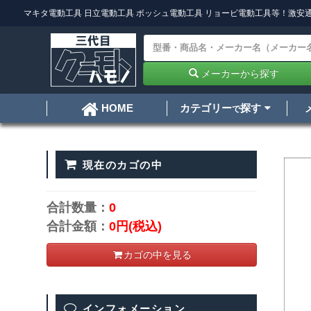
マキタ電動工具
日立電動工具
ボッシュ電動工具
リョービ電動工具
等！激安通
メーカーから探す
カテゴリー
探す
HOME
で
現在のカゴの中
合計数量：
0
合計金額：
0円
(税込)
カゴの中を見る
インフォメーション