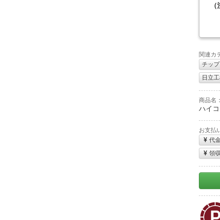
（
関連カ
チップ
日立工機
商品名
ハイコー
お支払
代
領