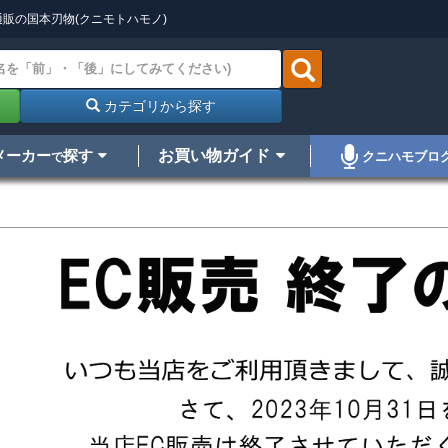
販の国本刃物(クニモトハモノ)
カテゴリから探す
メーカー
探す
お買い物ガイド
クニハモブロ
で