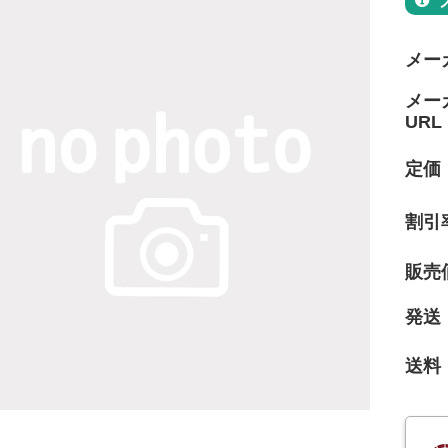
メー
メー
URL
定価
割引
販売
発送
送料