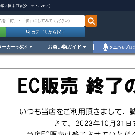
販の国本刃物(クニモトハモノ)
カテゴリから探す
メーカー
探す
お買い物ガイド
クニハモブロ
で