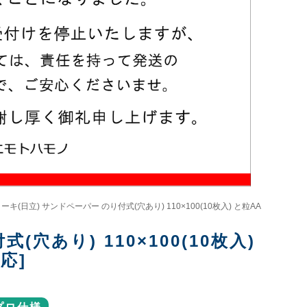
ーキ(日立) サンドペーパー のり付式(穴あり) 110×100(10枚入) と粒AA
穴あり) 110×100(10枚入)
対応]