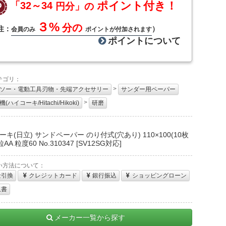
ポイント付き！
「32～34
円分」の
３%
分の
注：
）
会員のみ
ポイントが付加されます
ポイントについて
テゴリ：
>
ソー・電動工具刃物・先端アクセサリー
サンダー用ペーパー
>
(ハイコーキ/Hitachi/Hikoki)
研磨
：
キ(日立) サンドペーパー のり付式(穴あり) 110×100(10枚
AA 粒度60 No.310347 [SV12SG対応]
い方法について：
金引換
クレジットカード
銀行振込
ショッピングローン
収書
メーカー一覧から探す