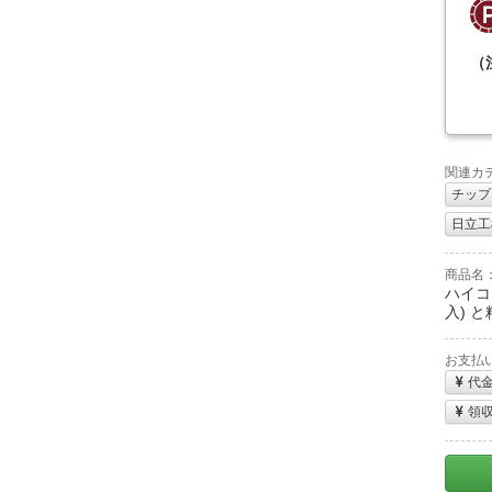
（
関連カ
チップ
日立工機
商品名
ハイコー
入) と粒
お支払
代
領