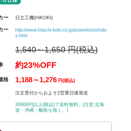
プロ仕様
カー
日立工機(HIKOKI)
カー
http://www.hitachi-koki.co.jp/powertools/inde
x.html
1,540～1,650
円(税込)
約23%OFF
率
1,188～1,276
価格
円(税込)
注文受付からおよそ2営業日後発送
30000円以上(税込)で送料無料。(注意:北海
道・沖縄・離島を除く。)