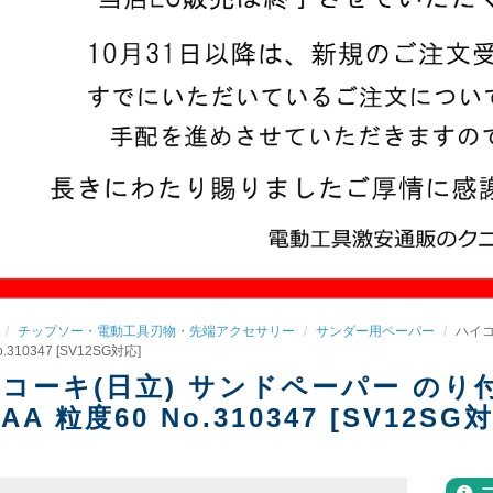
チップソー・電動工具刃物・先端アクセサリー
サンダー用ペーパー
ハイコ
.310347 [SV12SG対応]
コーキ(日立) サンドペーパー のり付式(
A 粒度60 No.310347 [SV12SG