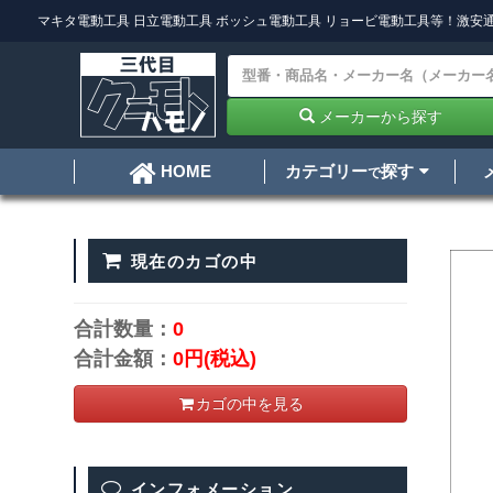
マキタ電動工具
日立電動工具
ボッシュ電動工具
リョービ電動工具
等！激安通
メーカーから探す
カテゴリー
探す
HOME
で
現在のカゴの中
合計数量：
0
合計金額：
0円
(税込)
カゴの中を見る
インフォメーション