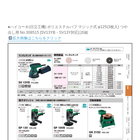
●ハイコーキ(日立工機) ポリエステルバフ マジック式 φ125(3枚入) つや
出し用 No.308515 [SV13YB・SV13Y対応] 詳細
拡大画像はこちらをクリック