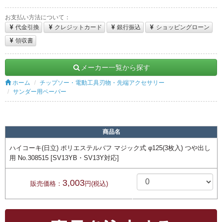
お支払い方法について：
代金引換
クレジットカード
銀行振込
ショッピングローン
領収書
メーカー一覧から探す
ホーム
チップソー・電動工具刃物・先端アクセサリー
サンダー用ペーパー
商品名
ハイコーキ(日立) ポリエステルバフ マジック式 φ125(3枚入) つや出し
用 No.308515 [SV13YB・SV13Y対応]
3,003
販売価格：
円(税込)