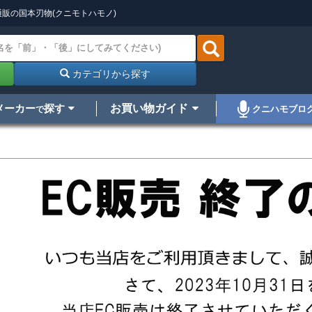
販の国本刃物(クニモトハモノ)
カテゴリから探す
メーカー
探す
お買い物ガイド
クニハモブロ
で