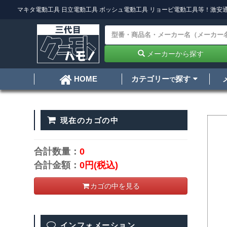
マキタ電動工具
日立電動工具
ボッシュ電動工具
リョービ電動工具
等！激安通
メーカーから探す
カテゴリー
探す
HOME
で
現在のカゴの中
合計数量：
0
合計金額：
0円
(税込)
カゴの中を見る
インフォメーション