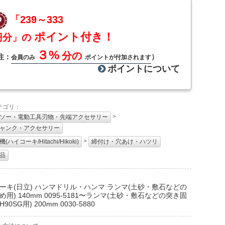
「239～333
ポイント付き！
円分」の
３%
分の
注：
）
会員のみ
ポイントが付加されます
ポイントについて
テゴリ：
>
ソー・電動工具刃物・先端アクセサリー
ャンク・アクセサリー
>
(ハイコーキ/Hitachi/Hikoki)
締付け・穴あけ・ハツリ
品
：
ーキ(日立) ハンマドリル・ハンマ ランマ(土砂・敷石などの
め用) 140mm 0095-5181〜ランマ(土砂・敷石などの突き固
90SG用) 200mm 0030-5880