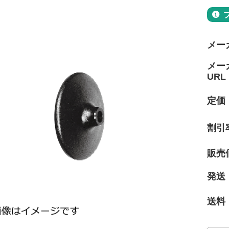
メー
メー
URL
定価
割引
販売
発送
送料