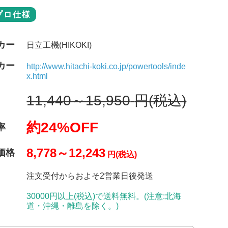
プロ仕様
カー
日立工機(HIKOKI)
カー
http://www.hitachi-koki.co.jp/powertools/inde
x.html
11,440～15,950
円(税込)
約24%OFF
率
8,778～12,243
価格
円(税込)
注文受付からおよそ2営業日後発送
30000円以上(税込)で送料無料。(注意:北海
道・沖縄・離島を除く。)