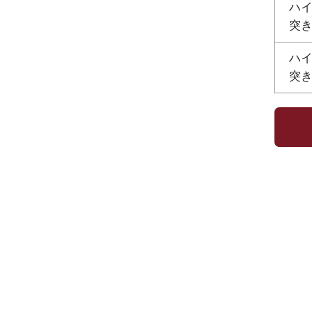
ハイ
突き固
ハイ
突き