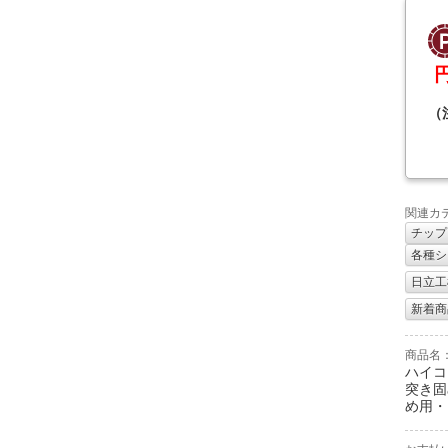
（
関連カ
チップ
各種シ
日立工機
新着商
商品名
ハイコ
突き固
め用・H