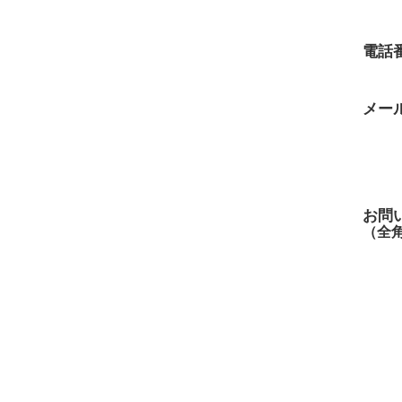
電話
メー
お問
（全角