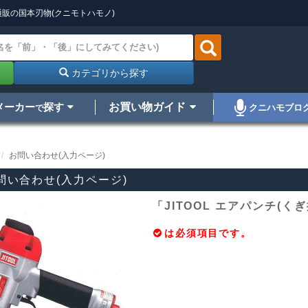
販の国本刃物(クニモトハモノ)
カテゴリから探す
メーカー
探す
お買い物ガイド
クニハモブロ
で
お問い合わせ(入力ページ)
問い合わせ(入力ページ)
「JITOOL エアパンチ(く
は必須項目です。