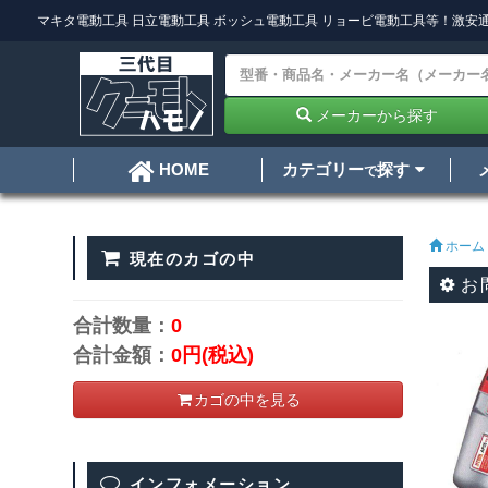
マキタ電動工具
日立電動工具
ボッシュ電動工具
リョービ電動工具
等！激安通
メーカーから探す
カテゴリー
探す
HOME
で
ホーム
現在のカゴの中
お
合計数量：
0
合計金額：
0円
(税込)
カゴの中を見る
インフォメーション