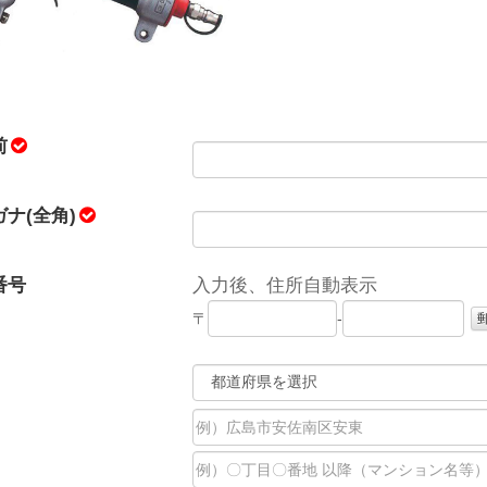
前
ナ(全角)
番号
入力後、住所自動表示
〒
-