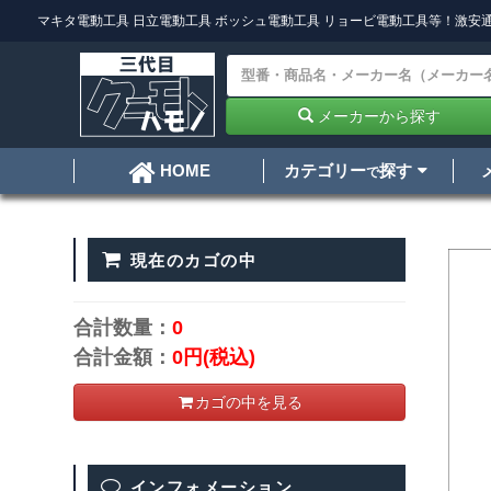
マキタ電動工具
日立電動工具
ボッシュ電動工具
リョービ電動工具
等！激安通
メーカーから探す
カテゴリー
探す
HOME
で
現在のカゴの中
合計数量：
0
合計金額：
0円
(税込)
カゴの中を見る
インフォメーション