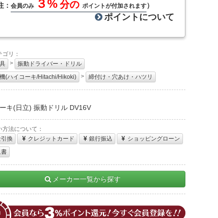
３%
分の
注：
）
会員のみ
ポイントが付加されます
ポイントについて
テゴリ：
>
具
振動ドライバー・ドリル
>
(ハイコーキ/Hitachi/Hikoki)
締付け・穴あけ・ハツリ
：
ーキ(日立) 振動ドリル DV16V
い方法について：
金引換
クレジットカード
銀行振込
ショッピングローン
収書
メーカー一覧から探す