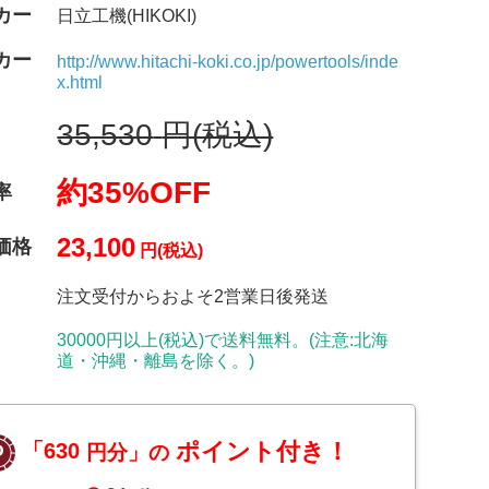
カー
日立工機(HIKOKI)
カー
http://www.hitachi-koki.co.jp/powertools/inde
x.html
35,530
円(税込)
約35%OFF
率
23,100
価格
円(税込)
注文受付からおよそ2営業日後発送
30000円以上(税込)で送料無料。(注意:北海
道・沖縄・離島を除く。)
ポイント付き！
「630
円分」の