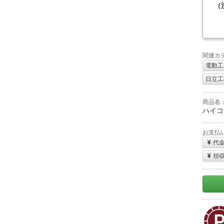
（
関連カ
電動工
日立工機
商品名
ハイコ
お支払
代
領