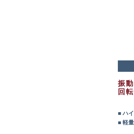
振動
回
ハイ
軽量