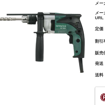
メー
メー
URL
定価
割引
販売
発送
送料