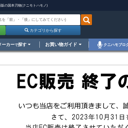
販の国本刃物(クニモトハモノ)
カテゴリから探す
メーカー
探す
お買い物ガイド
クニハモブロ
で