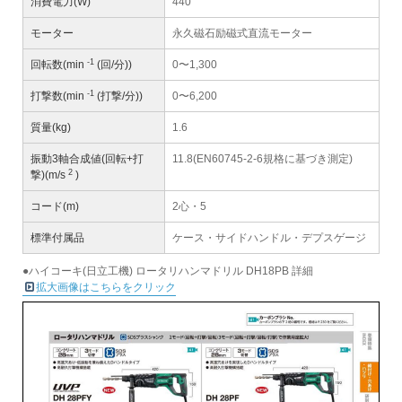
消費電力(W)
440
モーター
永久磁石励磁式直流モーター
-1
回転数(min
(回/分))
0〜1,300
-1
打撃数(min
(打撃/分))
0〜6,200
質量(kg)
1.6
振動3軸合成値(回転+打
11.8(EN60745-2-6規格に基づき測定)
2
撃)(m/s
)
コード(m)
2心・5
標準付属品
ケース・サイドハンドル・デプスゲージ
●ハイコーキ(日立工機) ロータリハンマドリル DH18PB 詳細
拡大画像はこちらをクリック