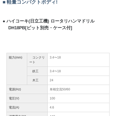
軽量コンパクトボディ!
ハイコーキ(日立工機) ロータリハンマドリル
DH18PB[ビット別売・ケース付]
能力(mm)
コンクリ
3.4〜18
ート
鉄工
3.4〜18
木工
24
電源(Hz)
単相交流50/60
電圧(V)
100
電流(A)
4.6