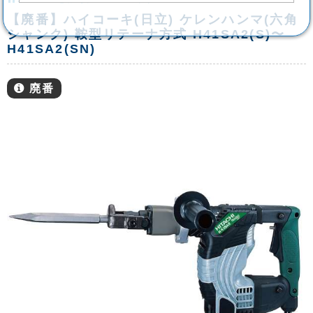
【廃番】ハイコーキ(日立) ケレンハンマ(六角
シャンク) 鞍型リテーナ方式 H41SA2(S)〜
H41SA2(SN)
廃番