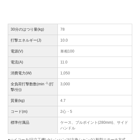
30分のはつり量(kg)
78
打撃エネルギー(J)
10.0
電源(V)
単相100
電流(A)
11.0
消費電力(W)
1,050
-1
全負荷打撃数数(min
(打
3,000
撃/分))
質量(kg)
4.7
コード(m)
2心・5
標準付属品
ケース、ブルポイント(280mm)、サイド
ハンドル
●ハイコーキ(日立工機) ケレンハンマ(六角シャンク) 鞍型リテーナ方式