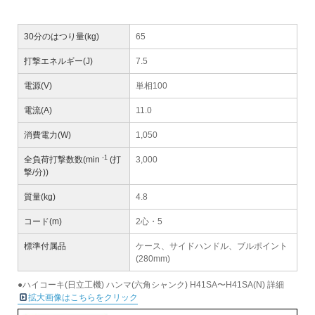
30分のはつり量(kg)
65
打撃エネルギー(J)
7.5
電源(V)
単相100
電流(A)
11.0
消費電力(W)
1,050
-1
全負荷打撃数数(min
(打
3,000
撃/分))
質量(kg)
4.8
コード(m)
2心・5
標準付属品
ケース、サイドハンドル、ブルポイント
(280mm)
●ハイコーキ(日立工機) ハンマ(六角シャンク) H41SA〜H41SA(N) 詳細
拡大画像はこちらをクリック