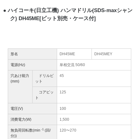
ハイコーキ(日立工機) ハンマドリル(SDS-maxシャン
ク) DH45ME[ビット別売・ケース付]
形名
DH45ME
DH45MEY
電源(Hz)
単相交流 50/60
穴あけ能力
ドリルビ
45
(mm)
ット
コアビッ
125
ト
電圧(V)
100
消費電力(W)
1,500
-1
無負荷回転数(min
(回/
120〜270
分))