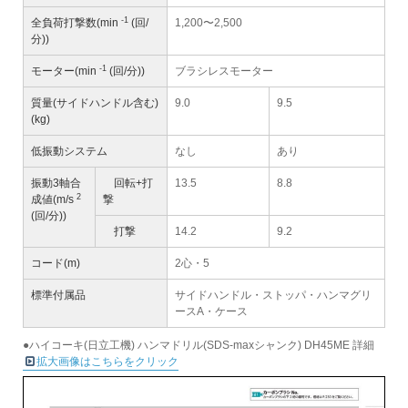
-1
全負荷打撃数(min
(回/
1,200〜2,500
分))
-1
モーター(min
(回/分))
ブラシレスモーター
質量(サイドハンドル含む)
9.0
9.5
(kg)
低振動システム
なし
あり
振動3軸合
回転+打
13.5
8.8
2
成値(m/s
撃
(回/分))
打撃
14.2
9.2
コード(m)
2心・5
標準付属品
サイドハンドル・ストッパ・ハンマグリ
ースA・ケース
●ハイコーキ(日立工機) ハンマドリル(SDS-maxシャンク) DH45ME 詳細
拡大画像はこちらをクリック