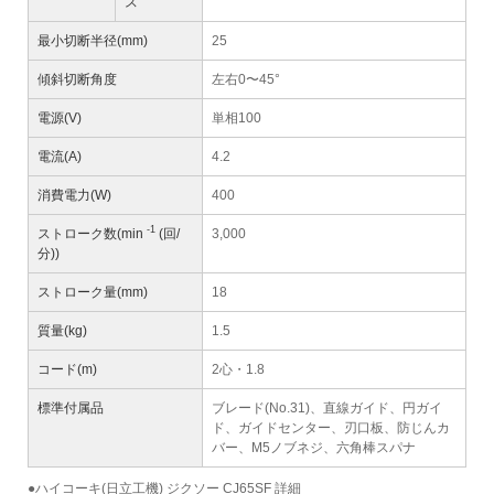
ス
最小切断半径(mm)
25
傾斜切断角度
左右0〜45°
電源(V)
単相100
電流(A)
4.2
消費電力(W)
400
-1
ストローク数(min
(回/
3,000
分))
ストローク量(mm)
18
質量(kg)
1.5
コード(m)
2心・1.8
標準付属品
ブレード(No.31)、直線ガイド、円ガイ
ド、ガイドセンター、刃口板、防じんカ
バー、M5ノブネジ、六角棒スパナ
●ハイコーキ(日立工機) ジクソー CJ65SF 詳細