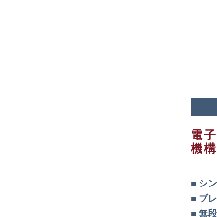
電子
機構
シン
ブレ
無段