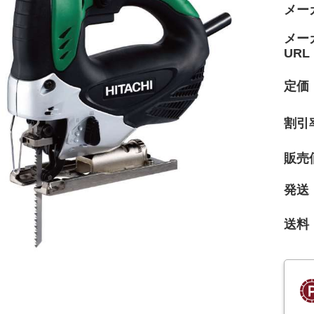
メー
メー
URL
定価
割引
販売
発送
送料