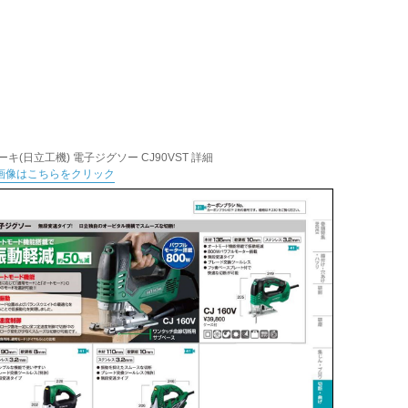
ーキ(日立工機) 電子ジグソー CJ90VST 詳細
画像はこちらをクリック