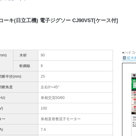
コーキ(日立工機) 電子ジグソー CJ90VST[ケース付]
●ハイコ
mm)
木材
90
拡大
軟鋼板
8
切断半径(mm)
25
切断角度
左右0〜45°
Hz)
単相交流50/60
V)
100
ター
単相直巻整流子モーター
A)
7.4