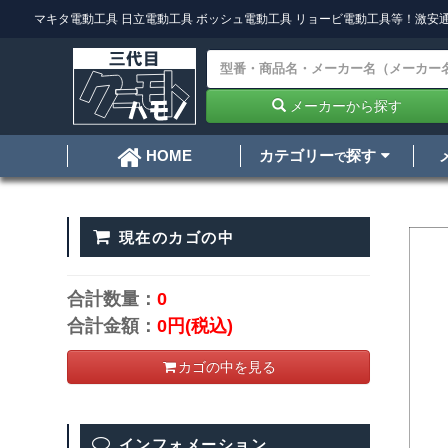
マキタ電動工具
日立電動工具
ボッシュ電動工具
リョービ電動工具
等！激安通
メーカーから探す
カテゴリー
探す
HOME
で
現在のカゴの中
合計数量：
0
合計金額：
0円
(税込)
カゴの中を見る
インフォメーション