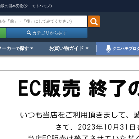
販の国本刃物(クニモトハモノ)
カテゴリから探す
メーカー
探す
お買い物ガイド
クニハモブロ
で