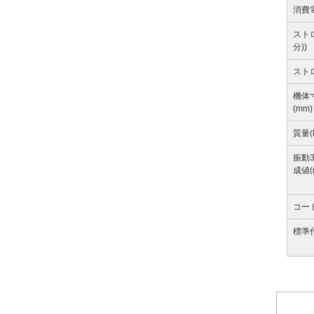
消費電
ストロ
分))
スト
機体
(mm)
質量(
振動
成値(
コード
標準