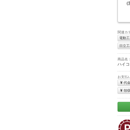
（
関連カ
電動工
日立工機
商品名
ハイコ
お支払
代
領