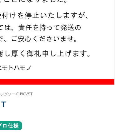
ジグソー CJ90VST
T
プロ仕様