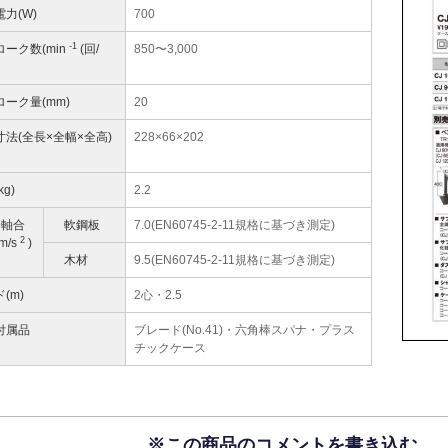
力(W)
700
-1
ーク数(min
(回/
850〜3,000
ローク量(mm)
20
寸法(全長×全幅×全高)
228×66×202
kg)
2.2
3軸合
軟鋼板
7.0(EN60745-2-11規格に基づき測定)
2
m/s
)
木材
9.5(EN60745-2-11規格に基づき測定)
(m)
2心・2.5
付属品
ブレード(No.41)・六角棒スパナ・プラス
チックケース
※この商品のコメントを書き込む