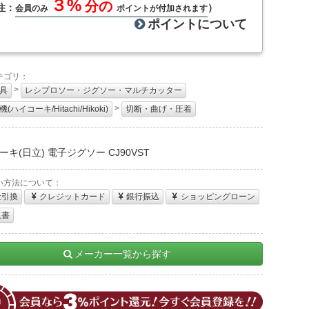
３%
分の
注：
）
会員のみ
ポイントが付加されます
ポイントについて
テゴリ：
>
具
レシプロソー・ジグソー・マルチカッター
>
(ハイコーキ/Hitachi/Hikoki)
切断・曲げ・圧着
：
ーキ(日立) 電子ジグソー CJ90VST
い方法について：
金引換
クレジットカード
銀行振込
ショッピングローン
収書
メーカー一覧から探す