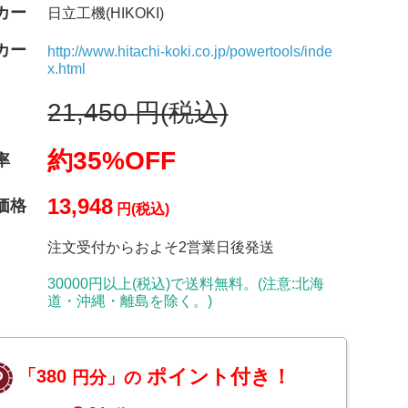
カー
日立工機(HIKOKI)
カー
http://www.hitachi-koki.co.jp/powertools/inde
x.html
21,450
円(税込)
約35%OFF
率
13,948
価格
円(税込)
注文受付からおよそ2営業日後発送
30000円以上(税込)で送料無料。(注意:北海
道・沖縄・離島を除く。)
ポイント付き！
「380
円分」の