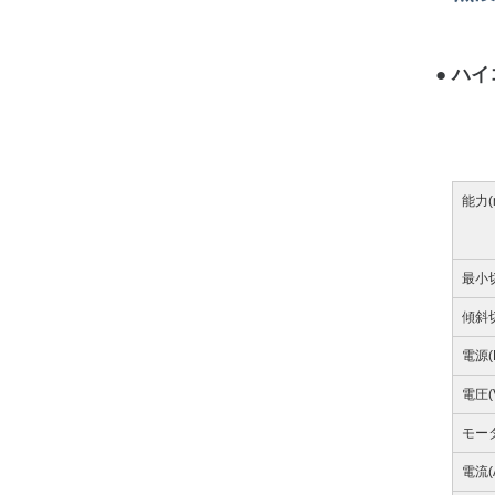
ハイ
能力(
最小
傾斜
電源(
電圧(
モー
電流(