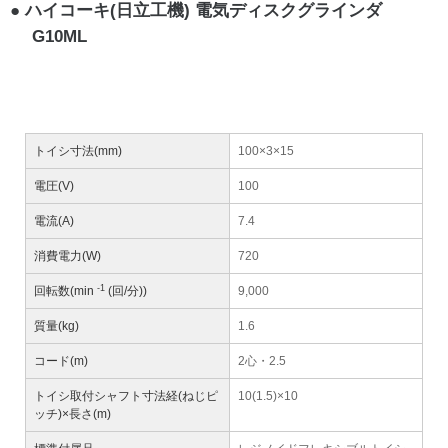
ハイコーキ(日立工機) 電気ディスクグラインダ
G10ML
トイシ寸法(mm)
100×3×15
電圧(V)
100
電流(A)
7.4
消費電力(W)
720
-1
回転数(min
(回/分))
9,000
質量(kg)
1.6
コード(m)
2心・2.5
トイシ取付シャフト寸法経(ねじピ
10(1.5)×10
ッチ)×長さ(m)