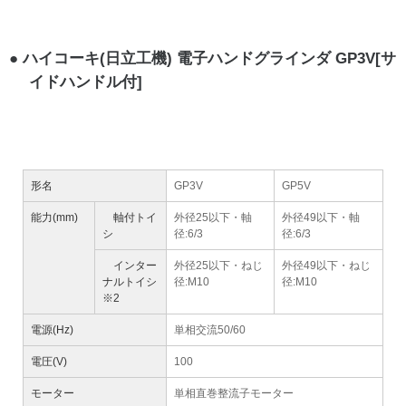
ハイコーキ(日立工機) 電子ハンドグラインダ GP3V[サ
イドハンドル付]
形名
GP3V
GP5V
能力(mm)
軸付トイ
外径25以下・軸
外径49以下・軸
シ
径:6/3
径:6/3
インター
外径25以下・ねじ
外径49以下・ねじ
ナルトイシ
径:M10
径:M10
※2
電源(Hz)
単相交流50/60
電圧(V)
100
モーター
単相直巻整流子モーター