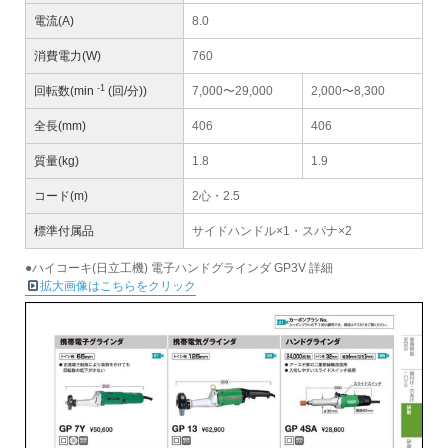
電流(A)
8.0
消費電力(W)
760
-1
回転数(min
(回/分))
7,000〜29,000
2,000〜8,300
全長(mm)
406
406
質量(kg)
1.8
1.9
コード(m)
2心・2.5
標準付属品
サイドハンドル×1・スパナ×2
●ハイコーキ(日立工機) 電子ハンドグラインダ GP3V 詳細
拡大画像はこちらをクリック