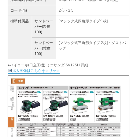
コード(m)
2心・2.5
標準付属品
サンドペー
[マジック式四角形タイプ:1枚]
パー(粒度
100)
サンドペー
[マジック式三角形タイプ:2枚]・ダストバ
パー(粒度
ッグ
100)
●ハイコーキ(日立工機) ミニサンダ SV12SH 詳細
拡大画像はこちらをクリック