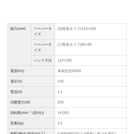
能力(mm)
ペーパーサ
(四角形タイプ)110×100
イズ
ペーパーサ
(三角形タイプ)96×96
イズ
パッド寸法
110×190
電源(Hz)
単相交流50/60
電圧(V)
100
電流(A)
2.1
消費電力(W)
200
-1
回転数(min
(回/分))
14,000
質量(kg)
1.0
2
振動3軸合成値(m/s
)
6.9(EN60745-2-4規格に基づき測定)