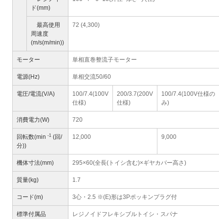
ド(mm)
最高使用
72 (4,300)
周速度
(m/s(m/min))
モーター
単相直巻整流子モーター
電源(Hz)
単相交流50/60
電圧/電流(V/A)
100/7.4(100V
200/3.7(200V
100/7.4(100V仕様の
仕様)
仕様)
み)
消費電力(W)
720
-1
回転数(min
(回/
12,000
9,000
分))
機体寸法(mm)
295×60(全長(トイシ含む)×ギヤカバー高さ)
質量(kg)
1.7
コード(m)
3心・2.5 ※(E)形は3Pポッキンプラグ付
標準付属品
レジノイドフレキシブルトイシ・スパナ