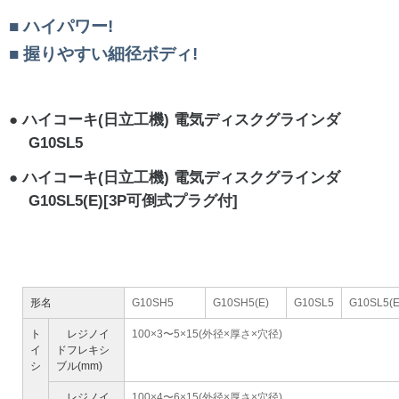
ハイパワー!
握りやすい細径ボディ!
ハイコーキ(日立工機) 電気ディスクグラインダ
G10SL5
ハイコーキ(日立工機) 電気ディスクグラインダ
G10SL5(E)[3P可倒式プラグ付]
形名
G10SH5
G10SH5(E)
G10SL5
G10SL5(E
ト
レジノイ
100×3〜5×15(外径×厚さ×穴径)
イ
ドフレキシ
シ
ブル(mm)
レジノイ
100×4〜6×15(外径×厚さ×穴径)