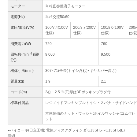
モーター
単相直巻整流子モーター
電源(Hz)
単相交流50/60
電圧/電流(V/A)
100/7.4(100V
200/3.7(200V
100/8.0(100V
200/
仕様)
仕様)
仕様)
仕様
消費電力(W)
720
760
-1
回転数(min
(回/
9,000
9,500
分))
機体寸法(mm)
307×71(全長(トイシ含む)×ギヤカバー高さ)
質量(kg)
1.9
2.1
コード(m)
3心・2.5 ※(E)形は3Pポッキンプラグ付
標準付属品
レジノイドフレキシブルトイシ・スパナ・サイドハンド
本体装備のナット・ワッシャ:ホイルワッシャ(ゴム付)
ット
●ハイコーキ(日立工機) 電気ディスクグラインダ G13SH5〜G13SH5(E)
詳細