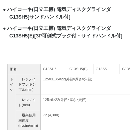
ハイコーキ(日立工機) 電気ディスクグラインダ
G13SH5[サンドハンドル付]
ハイコーキ(日立工機) 電気ディスクグラインダ
G13SH5(E)[3P可倒式プラグ付・サイドハンドル付]
形名
G13SH5
G13SH5(E)
G13S5
G13S
ト
レジノイ
125×3.1/5×22(外径×厚さ×穴径)
イ
ドフレキシ
シ
ブル(mm)
レジノイ
125×6×22(外径×厚さ×穴径)
ド(mm)
最高使用
72 (4,300)
周速度
(m/s(m/min))