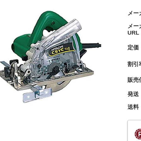
メー
メー
URL
定価
割引
販売
発送
送料