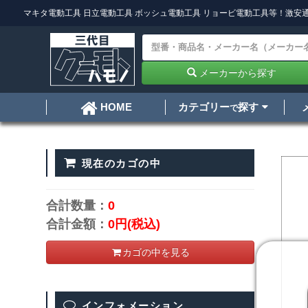
マキタ電動工具
日立電動工具
ボッシュ電動工具
リョービ電動工具
等！激安通
メーカーから探す
カテゴリー
探す
HOME
で
現在のカゴの中
合計数量：
0
合計金額：
0円
(税込)
カゴの中を見る
インフォメーション