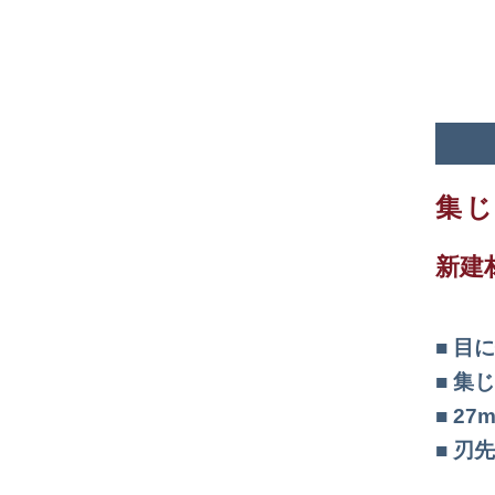
集
新建
目に
集じ
27
刃先