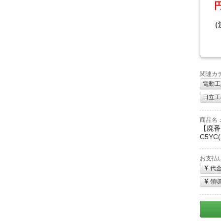
（
関連カ
電動工
日立工機
商品名
【廃番
C5Y
お支払
代
領