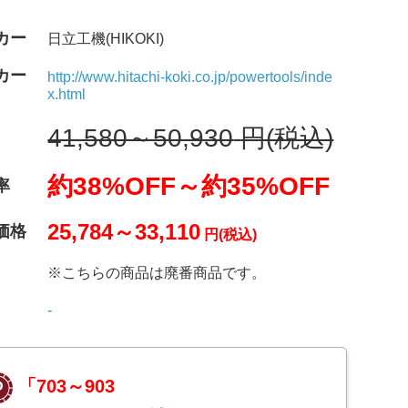
カー
日立工機(HIKOKI)
カー
http://www.hitachi-koki.co.jp/powertools/inde
x.html
41,580～50,930
円(税込)
約38%OFF～
約35%OFF
率
25,784～33,110
価格
円(税込)
※こちらの商品は廃番商品です。
-
「703～903