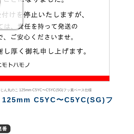
ん丸のこ 125mm C5YC〜C5YC(SG)フッ素ベース仕様
5mm C5YC〜C5YC(SG)フ
廃番