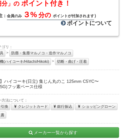
ポイント付き！
円分」の
３%
分の
注：
）
会員のみ
ポイントが付加されます
ポイントについて
テゴリ：
>
具
防塵・集塵マルノコ・造作マルノコ
>
(ハイコーキ/Hitachi/Hikoki)
切断・曲げ・圧着
：
】ハイコーキ(日立) 集じん丸のこ 125mm C5YC〜
C(SG)フッ素ベース仕様
い方法について：
金引換
クレジットカード
銀行振込
ショッピングローン
収書
メーカー一覧から探す