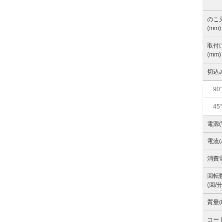
のこ
(mm)
取付
(mm)
切込み
90
45
電源(
電流(
消費電
回転数
(回/分
質量(
コード