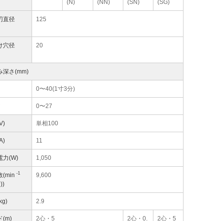
(N)
(NN)
(SN)
(SG)
刃直径
125
け穴径
20
深さ(mm)
°
0〜40(1寸3分)
°
0〜27
V)
単相100
A)
11
力(W)
1,050
-1
(min
9,600
))
kg)
2.9
(m)
2心・5
2心・0.
2心・5