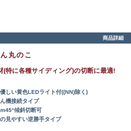
商品詳細
じん丸のこ
材(特に各種サイディング)の切断に最適!
優しい黄色LEDライト付((NN)除く)
ん機接続タイプ
mm45°傾斜切断可
の見やすい逆勝手タイプ