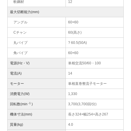
軟鋼材
12
最大切断能力(mm)
アングル
60×60
Cチャン
60(高さ)
丸パイプ
? 60.5(50A)
角パイプ
60×60
電源(Hz・V)
単相交流50/60・100
電流(A)
14
モーター
単相直巻整流子モーター
消費電力(W)
1,330
-1
回転数(min
)
3,700(3,700回/分)
機体寸法(mm)
長さ324×幅254×高さ267
質量(kg)
4.0