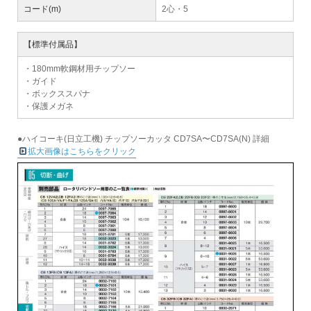
コード(m)
2心・5
【標準付属品】
・180mm軟鋼材用チップソー
・ガイド
・ボックススパナ
・保護メガネ
●ハイコーキ(日立工機) チップソーカッタ CD7SA〜CD7SA(N) 詳細
拡大画像はこちらをクリック