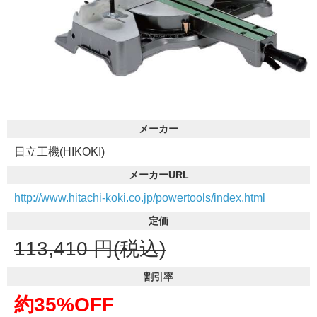
メーカー
日立工機(HIKOKI)
メーカーURL
http://www.hitachi-koki.co.jp/powertools/index.html
定価
113,410
円(税込)
割引率
約35%OFF