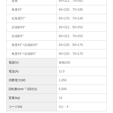
直角
65×312、75×262
角度45°
65×220、75×185
右角度57°
65×170、75×140
左傾斜45°
45×312、50×252
右傾斜5°
60×312、70×252
角度45°+左傾斜45°
45×220、50×170
角度45°+右傾斜5°
60×220、70×170
電源(V)
単相100
電流(A)
11.0
消費電力(W)
1,050
-1
回転数(min
{回/分})
5,500
質量(kg)
14
コード(m)
2心・4