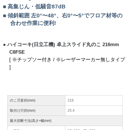
高集じん・低騒音87dB
傾斜範囲 左0°〜48°、右0°〜5°でフロア材等の
合わせ作業に便利!
ハイコーキ(日立工機) 卓上スライド丸のこ 216mm
C8FSE
[ ※チップソー付き / ※レーザーマーカー無しタイプ
]
のこ刃直径(mm)
216
取付け穴径(mm)
25.4
最大切断寸法(高さ×幅mm)