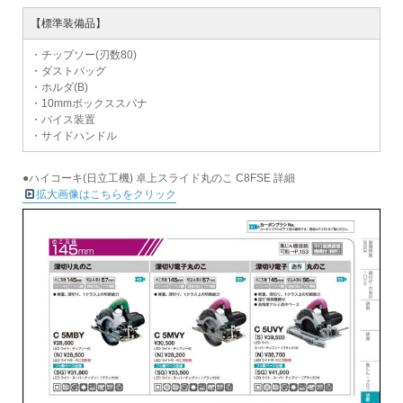
【標準装備品】
・チップソー(刃数80)
・ダストバッグ
・ホルダ(B)
・10mmボックススパナ
・バイス装置
・サイドハンドル
●ハイコーキ(日立工機) 卓上スライド丸のこ C8FSE 詳細
拡大画像はこちらをクリック