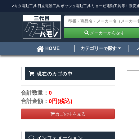
マキタ電動工具
日立電動工具
ボッシュ電動工具
リョービ電動工具
等！激安通
メーカーから探す
カテゴリー
探す
HOME
で
現在のカゴの中
合計数量：
0
合計金額：
0円
(税込)
カゴの中を見る
インフォメーション