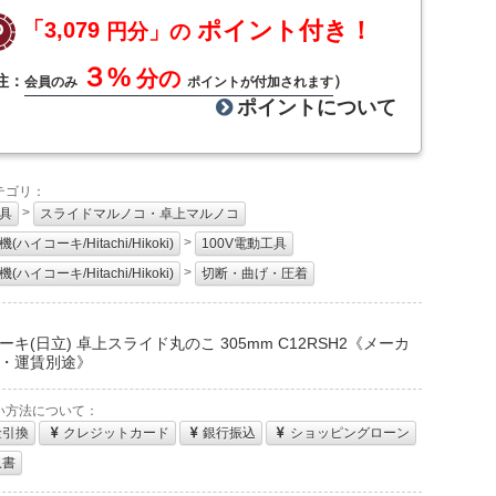
ポイント付き！
「3,079
円分」の
３%
分の
注：
）
会員のみ
ポイントが付加されます
ポイントについて
テゴリ：
>
具
スライドマルノコ・卓上マルノコ
>
(ハイコーキ/Hitachi/Hikoki)
100V電動工具
>
(ハイコーキ/Hitachi/Hikoki)
切断・曲げ・圧着
：
ーキ(日立) 卓上スライド丸のこ 305mm C12RSH2《メーカ
・運賃別途》
い方法について：
金引換
クレジットカード
銀行振込
ショッピングローン
収書