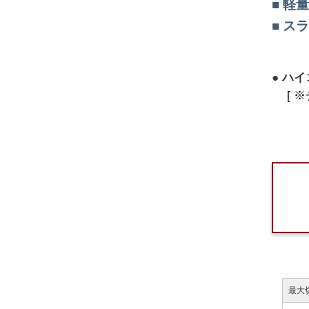
軽量2
スラ
ハイ
[ 
最大