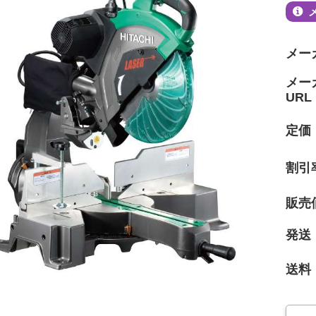
メー
メー
URL
定価
割引
販売
発送
送料