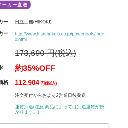
メーカー直送
カー
日立工機(HIKOKI)
カー
http://www.hitachi-koki.co.jp/powertools/inde
x.html
173,690
円(税込)
約35%OFF
率
112,904
価格
円(税込)
注文受付からおよそ2営業日後発送
運賃別途(注意:商品によっては別途運賃が掛
かります。)