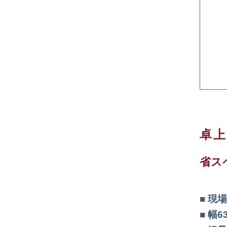
卓
省ス
現場
幅6