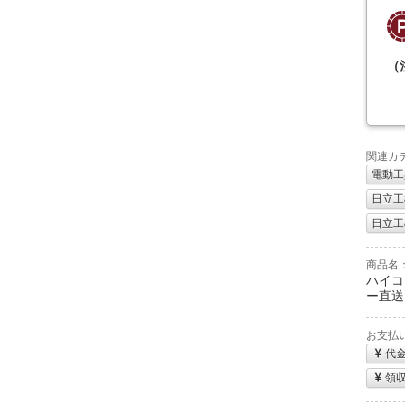
（
関連カ
電動工
日立工機
日立工機
商品名
ハイコ
ー直送
お支払
代
領