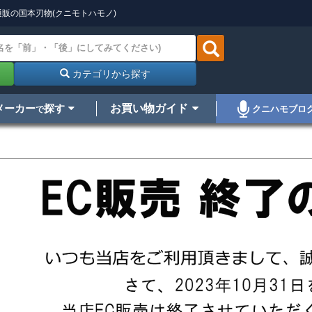
販の国本刃物(クニモトハモノ)
カテゴリから探す
メーカー
探す
お買い物ガイド
クニハモブロ
で