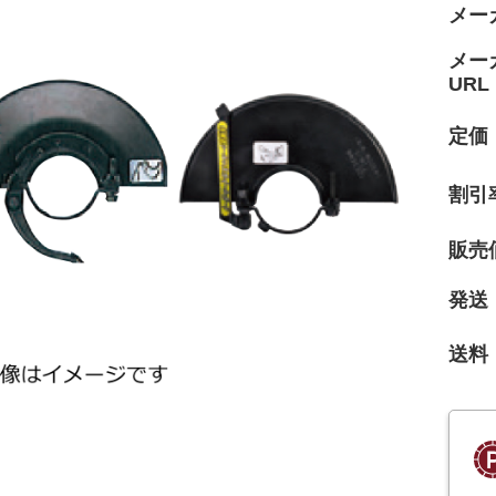
メー
メー
URL
定価
割引
販売
発送
送料