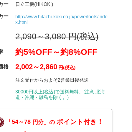
カー
日立工機(HIKOKI)
カー
http://www.hitachi-koki.co.jp/powertools/inde
x.html
2,090～3,080
円(税込)
約5%OFF～
約8%OFF
率
2,002～2,860
価格
円(税込)
注文受付からおよそ2営業日後発送
30000円以上(税込)で送料無料。(注意:北海
道・沖縄・離島を除く。)
ポイント付き！
「54～78
円分」の