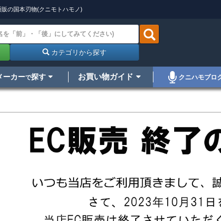
販の国本刃物(クニモトハモノ)
カテゴリから探す
メーカー
探す
お買い物ガイド
クニハモブロ
で