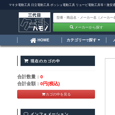
マキタ電動工具
日立電動工具
ボッシュ電動工具
リョービ電動工具
等！激安通
メーカーから探す
カテゴリー
探す
HOME
で
現在のカゴの中
合計数量：
0
合計金額：
0円
(税込)
カゴの中を見る
インフォメーション