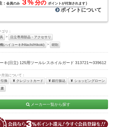
３%
分の
注：
）
会員のみ
ポイントが付加されます
ポイントについて
テゴリ：
>
具
日立専用部品・アクセサリ
>
(ハイコーキ/Hitachi/Hikoki)
研削
：
キ(日立) 125用ツールレスホイルガード 313721〜339612
い方法について：
金引換
クレジットカード
銀行振込
ショッピングローン
収書
メーカー一覧から探す