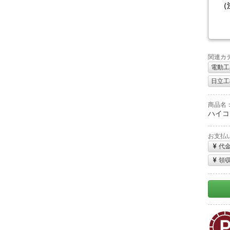
（
関連カ
電動工
日立工機
商品名
ハイコー
お支払
代
領