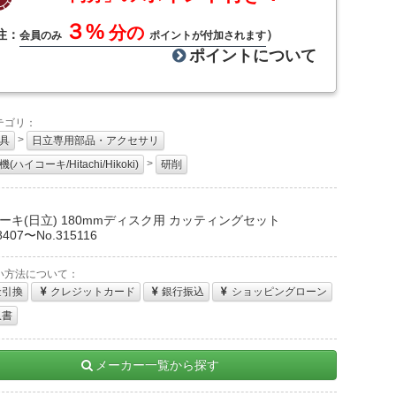
３%
分の
注：
）
会員のみ
ポイントが付加されます
ポイントについて
テゴリ：
>
具
日立専用部品・アクセサリ
>
(ハイコーキ/Hitachi/Hikoki)
研削
：
ーキ(日立) 180mmディスク用 カッティングセット
8407〜No.315116
い方法について：
金引換
クレジットカード
銀行振込
ショッピングローン
収書
メーカー一覧から探す