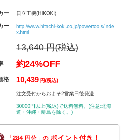
カー
日立工機(HIKOKI)
カー
http://www.hitachi-koki.co.jp/powertools/inde
x.html
13,640
円(税込)
約24%OFF
率
10,439
価格
円(税込)
注文受付からおよそ2営業日後発送
30000円以上(税込)で送料無料。(注意:北海
道・沖縄・離島を除く。)
ポイント付き！
「284
円分」の