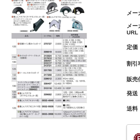
メー
メー
URL
定価
割引
販売
発送
送料