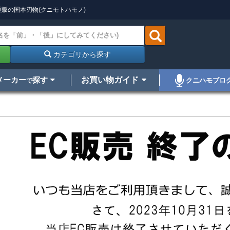
販の国本刃物(クニモトハモノ)
カテゴリから探す
メーカー
探す
お買い物ガイド
クニハモブロ
で