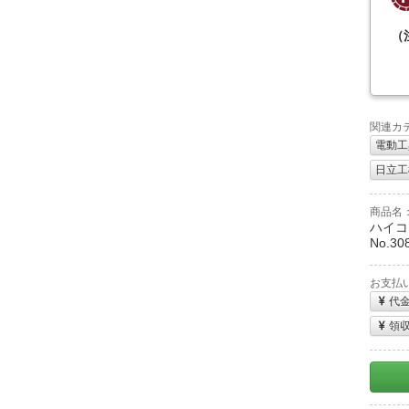
（
関連カ
電動工
日立工機
商品名
ハイコ
No.30
お支払
代
領