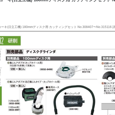
ーキ(日立工機) 180mmディスク用 カッティングセット No.308407〜No.315116 