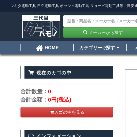
マキタ電動工具
日立電動工具
ボッシュ電動工具
リョービ電動工具
等！激安通
メーカーから探す
カテゴリー
探す
HOME
で
現在のカゴの中
合計数量：
0
合計金額：
0円
(税込)
カゴの中を見る
インフォメーション