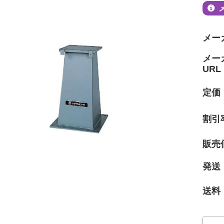
メー
メー
URL
定価
割引
販売
発送
送料