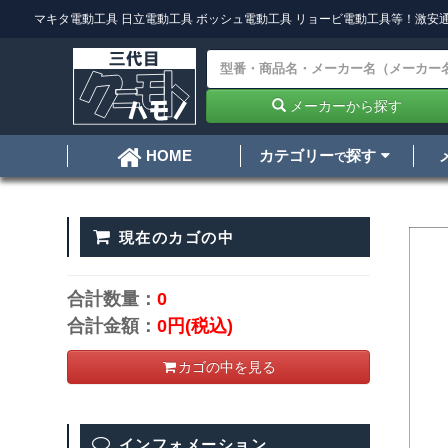
マキタ電動工具
日立電動工具
ボッシュ電動工具
リョービ電動工具
等！激安通
メーカーから探す
カテゴリー
探す
HOME
で
現在のカゴの中
合計数量：
0
合計金額：
0円
(税込)
カゴの中を見る
インフォメーション