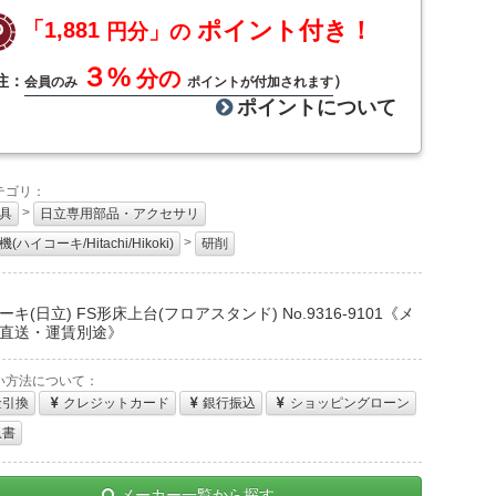
ポイント付き！
「1,881
円分」の
３%
分の
注：
）
会員のみ
ポイントが付加されます
ポイントについて
テゴリ：
>
具
日立専用部品・アクセサリ
>
(ハイコーキ/Hitachi/Hikoki)
研削
：
キ(日立) FS形床上台(フロアスタンド) No.9316-9101《メ
直送・運賃別途》
い方法について：
金引換
クレジットカード
銀行振込
ショッピングローン
収書
メーカー一覧から探す