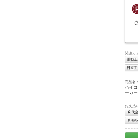
（
関連カ
電動工
日立工機
商品名
ハイコー
ーカー
お支払
代
領