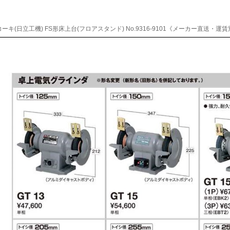
ーキ(日立工機) FS形床上台(フロアスタンド) No.9316-9101《メーカー直送・運