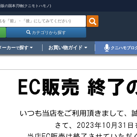
販の国本刃物(クニモトハモノ)
カテゴリから探す
メーカー
探す
お買い物ガイド
クニハモブロ
で