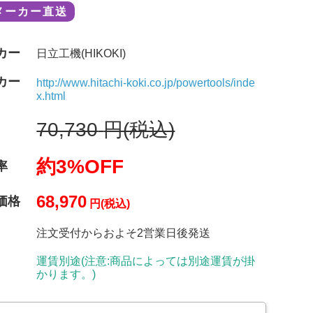
メーカー直送
カー
日立工機(HIKOKI)
カー
http://www.hitachi-koki.co.jp/powertools/inde
x.html
70,730
円(税込)
約3%OFF
率
68,970
価格
円(税込)
注文受付からおよそ2営業日後発送
運賃別途(注意:商品によっては別途運賃が掛
かります。)