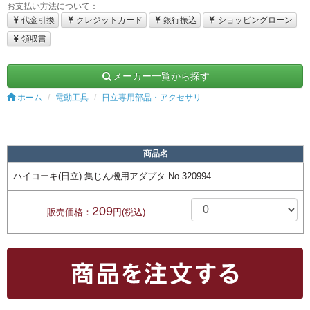
お支払い方法について：
代金引換
クレジットカード
銀行振込
ショッピングローン
領収書
メーカー一覧から探す
ホーム
電動工具
日立専用部品・アクセサリ
商品名
ハイコーキ(日立) 集じん機用アダプタ No.320994
209
販売価格：
円(税込)