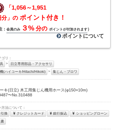
「1,056～1,951
ポイント付き！
円分」の
３%
分の
注：
）
会員のみ
ポイントが付加されます
ポイントについて
テゴリ：
>
具
日立専用部品・アクセサリ
>
(ハイコーキ/Hitachi/Hikoki)
集じん・ブロワ
：
ーキ(日立) 木工用集じん機用ホース(φ150×10m)
0487〜No.310488
い方法について：
金引換
クレジットカード
銀行振込
ショッピングローン
収書