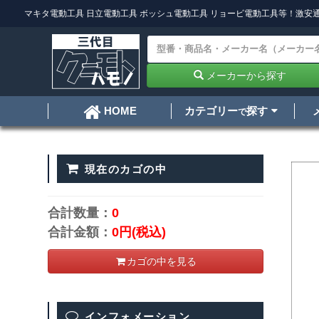
マキタ電動工具
日立電動工具
ボッシュ電動工具
リョービ電動工具
等！激安通
メーカーから探す
カテゴリー
探す
HOME
で
現在のカゴの中
合計数量：
0
合計金額：
0円
(税込)
カゴの中を見る
インフォメーション