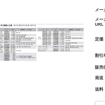
メー
メー
URL
定価
割引
販売
発送
送料