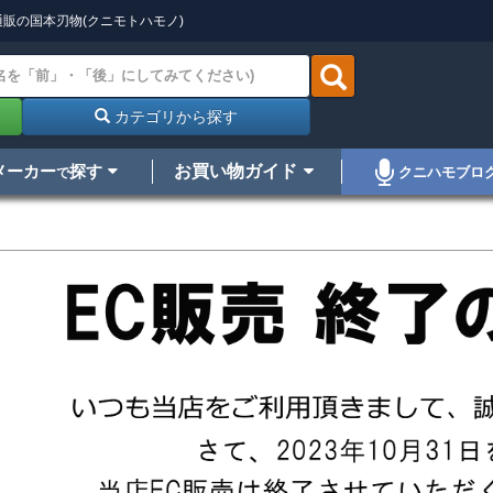
販の国本刃物(クニモトハモノ)
カテゴリから探す
メーカー
探す
お買い物ガイド
クニハモブロ
で