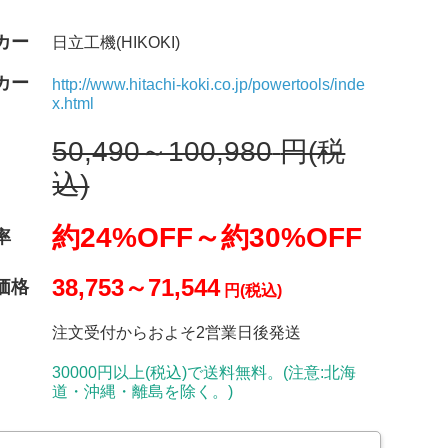
カー
日立工機(HIKOKI)
カー
http://www.hitachi-koki.co.jp/powertools/inde
x.html
50,490～100,980
円(税
込)
約24%OFF～
約30%OFF
率
38,753～71,544
価格
円(税込)
注文受付からおよそ2営業日後発送
30000円以上(税込)で送料無料。(注意:北海
道・沖縄・離島を除く。)