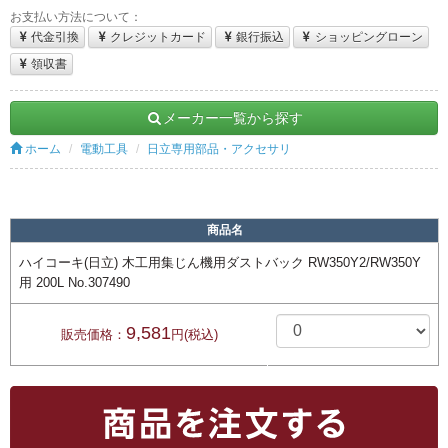
お支払い方法について：
代金引換
クレジットカード
銀行振込
ショッピングローン
領収書
メーカー一覧から探す
ホーム
電動工具
日立専用部品・アクセサリ
商品名
ハイコーキ(日立) 木工用集じん機用ダストバック RW350Y2/RW350Y
用 200L No.307490
9,581
販売価格：
円(税込)