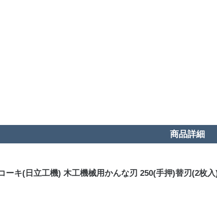
商品詳細
ーキ(日立工機) 木工機械用かんな刃 250(手押)替刃(2枚入) N