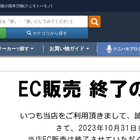
販の国本刃物(クニモトハモノ)
カテゴリから探す
メーカー
探す
お買い物ガイド
クニハモブロ
で