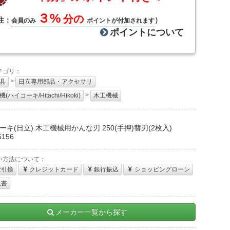
３%
分の
注：
）
会員のみ
ポイントが付加されます
ポイントについて
テゴリ：
>
具
日立専用部品・アクセサリ
>
(ハイコーキ/Hitachi/Hikoki)
木工機械
：
ーキ(日立) 木工機械用かんな刃 250(手押)替刃(2枚入)
5156
い方法について：
金引換
クレジットカード
銀行振込
ショッピングローン
収書
メーカー一覧から探す