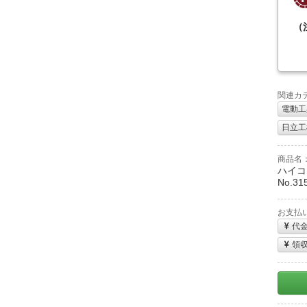
（
関連カ
電動工
日立工機
商品名
ハイコ
No.31
お支払
代
領