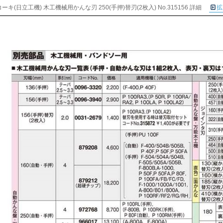
ーキ(日立工機) 木工機械用かんな刃 250(手押)替刃(2枚入) No.315156 詳細
拡