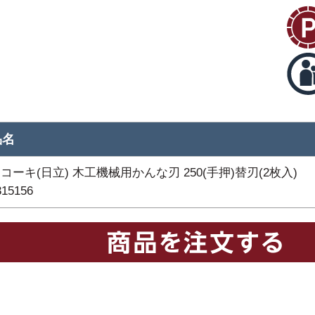
品名
コーキ(日立) 木工機械用かんな刃 250(手押)替刃(2枚入)
315156