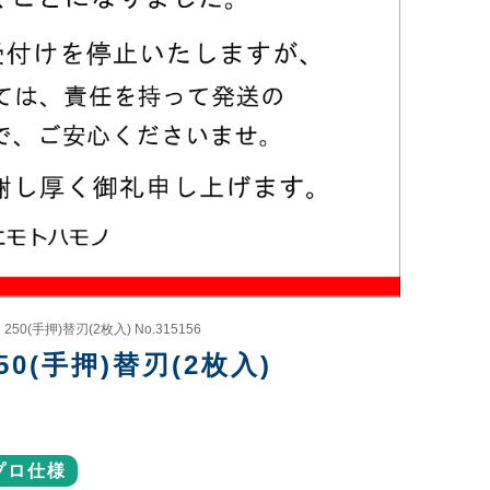
(手押)替刃(2枚入) No.315156
0(手押)替刃(2枚入)
プロ仕様