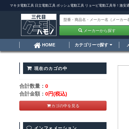
マキタ電動工具
日立電動工具
ボッシュ電動工具
リョービ電動工具
等！激安通
メーカーから探す
カテゴリー
探す
HOME
で
現在のカゴの中
合計数量：
0
合計金額：
0円
(税込)
カゴの中を見る
インフォメーション