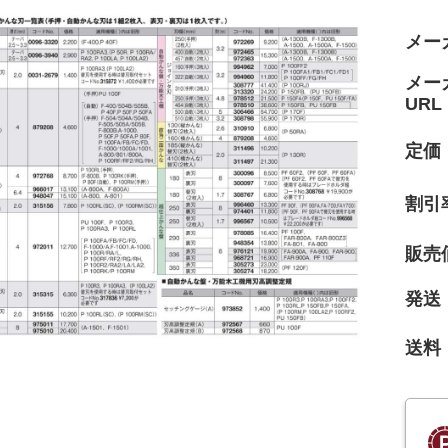
メー
メー
URL
定価
割引
販売
発送
送料