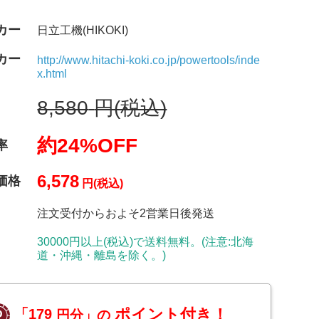
カー
日立工機(HIKOKI)
カー
http://www.hitachi-koki.co.jp/powertools/inde
x.html
8,580
円(税込)
約24%OFF
率
6,578
価格
円(税込)
注文受付からおよそ2営業日後発送
30000円以上(税込)で送料無料。(注意:北海
道・沖縄・離島を除く。)
ポイント付き！
「179
円分」の