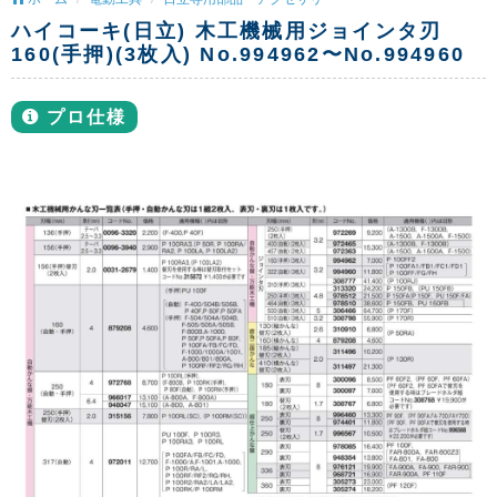
ハイコーキ(日立) 木工機械用ジョインタ刃
160(手押)(3枚入) No.994962〜No.994960
プロ仕様