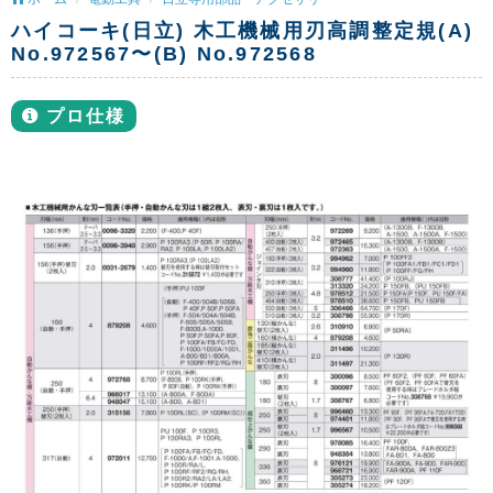
ハイコーキ(日立) 木工機械用刃高調整定規(A)
No.972567〜(B) No.972568
プロ仕様