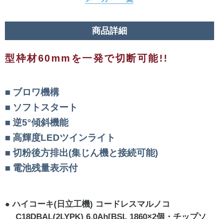
商品詳細
型枠材60mmを一発で切断可能!!
ブロワ機構
ソフトスタート
逆5°傾斜機能
高輝度LEDツインライト
切粉後方排出(集じん機と接続可能)
電池残量表示付
ハイコーキ(日立工機) コードレスマルノコ
C18DBAL(2LYPK) 6.0Ah[BSL 1860×2個・チップソ