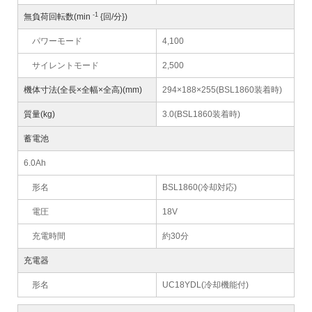
-1
無負荷回転数(min
{回/分})
パワーモード
4,100
サイレントモード
2,500
機体寸法(全長×全幅×全高)(mm)
294×188×255(BSL1860装着時)
質量(kg)
3.0(BSL1860装着時)
蓄電池
6.0Ah
形名
BSL1860(冷却対応)
電圧
18V
充電時間
約30分
充電器
形名
UC18YDL(冷却機能付)