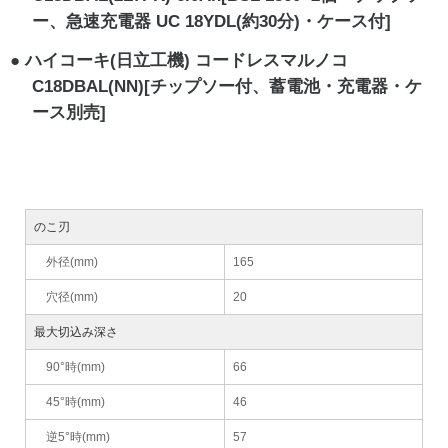
ー、急速充電器 UC 18YDL(約30分)・ケース付]
ハイコーキ(日立工機) コードレスマルノコ
C18DBAL(NN)[チップソー付、蓄電池・充電器・ケ
ース別売]
のこ刃
外径(mm)
165
穴径(mm)
20
最大切込み深さ
90°時(mm)
66
45°時(mm)
46
逆5°時(mm)
57