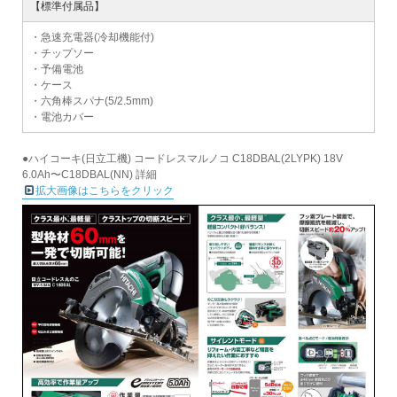
【標準付属品】
・急速充電器(冷却機能付)
・チップソー
・予備電池
・ケース
・六角棒スパナ(5/2.5mm)
・電池カバー
●ハイコーキ(日立工機) コードレスマルノコ C18DBAL(2LYPK) 18V
6.0Ah〜C18DBAL(NN) 詳細
拡大画像はこちらをクリック