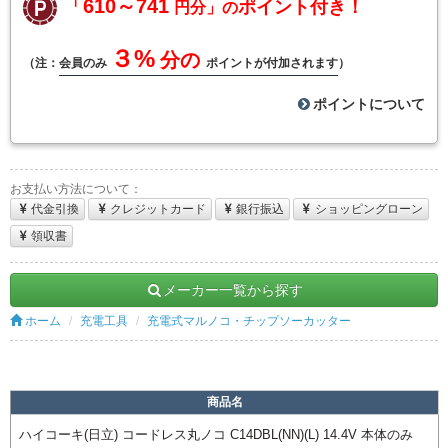
「610～741
ポイント付き！
円分」の
３%
分の
（注：
会員のみ
ポイントが付加されます
）
ポイントについて
お支払い方法について：
代金引換
クレジットカード
銀行振込
ショッピングローン
領収書
メーカー一覧から探す
ホーム
充電工具
充電式マルノコ・チップソーカッター
商品名
ハイコーキ(日立) コードレス丸ノコ C14DBL(NN)(L) 14.4V 本体のみ