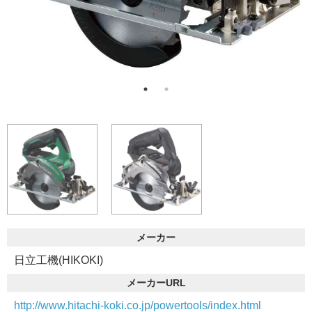
メーカー
日立工機(HIKOKI)
メーカーURL
http://www.hitachi-koki.co.jp/powertools/index.html