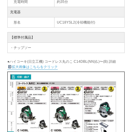
充電時間
約35分
充電器
形名
UC18YSL2(冷却機能付)
【標準付属品】
・チップソー
●ハイコーキ(日立工機) コードレス丸のこ C14DBL(NN)(L)〜(B) 詳細
拡大画像はこちらをクリック