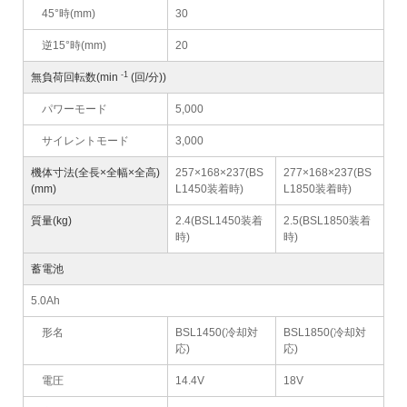
45°時(mm)
30
逆15°時(mm)
20
-1
無負荷回転数(min
(回/分))
パワーモード
5,000
サイレントモード
3,000
機体寸法(全長×全幅×全高)
257×168×237(BS
277×168×237(BS
(mm)
L1450装着時)
L1850装着時)
質量(kg)
2.4(BSL1450装着
2.5(BSL1850装着
時)
時)
蓄電池
5.0Ah
形名
BSL1450(冷却対
BSL1850(冷却対
応)
応)
電圧
14.4V
18V