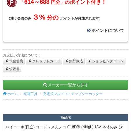
「614～688
ポイント付き！
円分」の
３%
分の
（注：
会員のみ
ポイントが付加されます
）
ポイントについて
お支払い方法について：
代金引換
クレジットカード
銀行振込
ショッピングローン
領収書
メーカー一覧から探す
ホーム
充電工具
充電式マルノコ・チップソーカッター
商品名
ハイコーキ(日立) コードレス丸ノコ C18DBL(NN)(L) 18V 本体のみ (ア