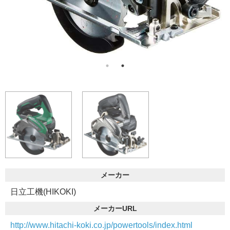
メーカー
日立工機(HIKOKI)
メーカーURL
http://www.hitachi-koki.co.jp/powertools/index.html