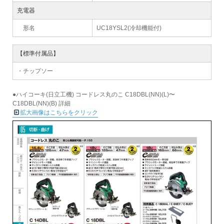
充電器
形名
UC18YSL2(冷却機能付)
【標準付属品】
・チップソー
●ハイコーキ(日立工機) コードレス丸のこ C18DBL(NN)(L)〜
C18DBL(NN)(B) 詳細
拡大画像はこちらをクリック