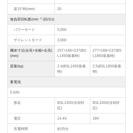
逆15°時(mm)
20
-1
無負荷回転数(min
(回/分))
パワーモード
5,000
サイレントモード
3,000
機体寸法(全長×全幅×全高)
257×168×237(BS
277×168×237(BS
(mm)
L1450装着時)
L1850装着時)
質量(kg)
2.4(BSL1450装着
2.5(BSL1850装着
時)
時)
蓄電池
5.0Ah
形名
BSL1450(冷却対
BSL1850(冷却対
応)
応)
電圧
14.4V
18V
充電時間
約35分