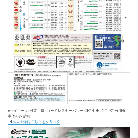
●ハイコーキ(日立工機) コードレスセーバソー CR14DBL(LYPK)〜(NN)
本体のみ 詳細
拡大画像はこちらをクリック