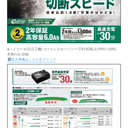
●ハイコーキ(日立工機) コードレスセーバソー CR14DBL(LYPK)〜(NN)
本体のみ 詳細
拡大画像はこちらをクリック