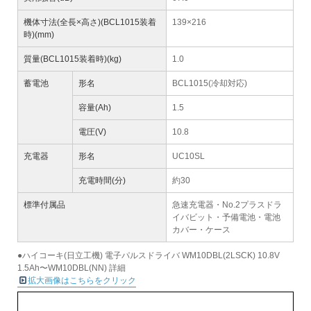
機体寸法(全長×高さ)(BCL1015装着
139×216
時)(mm)
質量(BCL1015装着時)(kg)
1.0
蓄電池
形名
BCL1015(冷却対応)
容量(Ah)
1.5
電圧(V)
10.8
充電器
形名
UC10SL
充電時間(分)
約30
標準付属品
急速充電器・No.2プラスドラ
イバビット・予備電池・電池
カバー・ケース
●ハイコーキ(日立工機) 電子パルスドライバ WM10DBL(2LSCK) 10.8V
1.5Ah〜WM10DBL(NN) 詳細
拡大画像はこちらをクリック