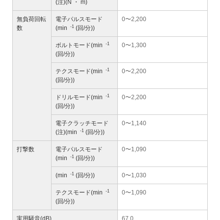
(注)(N ・ m)
無負荷回転
電子パルスモード
0〜2,200
-1
数
(min
(回/分))
-1
ボルトモード(min
0〜1,300
(回/分))
-1
テクスモード(min
0〜2,200
(回/分))
-1
ドリルモード(min
0〜2,200
(回/分))
電子クラッチモード
0〜1,140
-1
(注)(min
(回/分))
打撃数
電子パルスモード
0〜1,090
-1
(min
(回/分))
-1
(min
(回/分))
0〜1,030
-1
テクスモード(min
0〜1,090
(回/分))
実用騒音(dB)
67.0