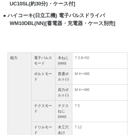
UC10SL(約30分)・ケース付]
ハイコーキ(日立工機) 電子パルスドライバ
WM10DBL(NN)[蓄電器・充電器・ケース別売]
能力
電子パルス
木ねじ
? 3.8×50
モード
(mm)
ボルトモー
普通ボ
M 4〜M8
ド
ルト(-)
高力ボ
M 4〜M6
ルト(-)
テクスモー
テクス
? 5
ド
ねじ
(mm)
ドリルモー
木工穴
? 12
ド
あけ