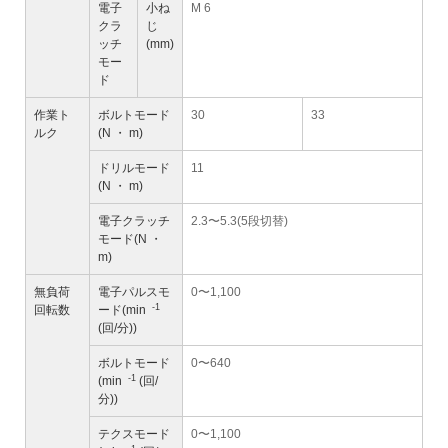
電子
小ね
M 6
クラ
じ
ッチ
(mm)
モー
ド
作業ト
ボルトモード
30
33
ルク
(N ・ m)
ドリルモード
11
(N ・ m)
電子クラッチ
2.3〜5.3(5段切替)
モード(N ・
m)
無負荷
電子パルスモ
0〜1,100
-1
回転数
ード(min
(回/分))
ボルトモード
0〜640
-1
(min
(回/
分))
テクスモード
0〜1,100