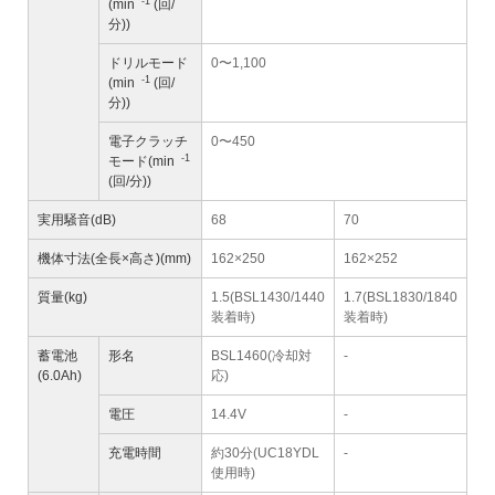
-1
(min
(回/
分))
ドリルモード
0〜1,100
-1
(min
(回/
分))
電子クラッチ
0〜450
-1
モード(min
(回/分))
実用騒音(dB)
68
70
機体寸法(全長×高さ)(mm)
162×250
162×252
質量(kg)
1.5(BSL1430/1440
1.7(BSL1830/1840
装着時)
装着時)
蓄電池
形名
BSL1460(冷却対
-
(6.0Ah)
応)
電圧
14.4V
-
充電時間
約30分(UC18YDL
-
使用時)