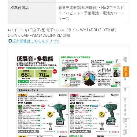
標準付属品
急速充電器(冷却機能付)・No.2プラスド
ライバビット・予備電池・電池カバー・
ケース
●ハイコーキ(日立工機) 電子パルスドライバ WM14DBL(2LYPK)(L)
14.4V 6.0Ah〜WM14DBL(NN)(L) 詳細
拡大画像はこちらをクリック