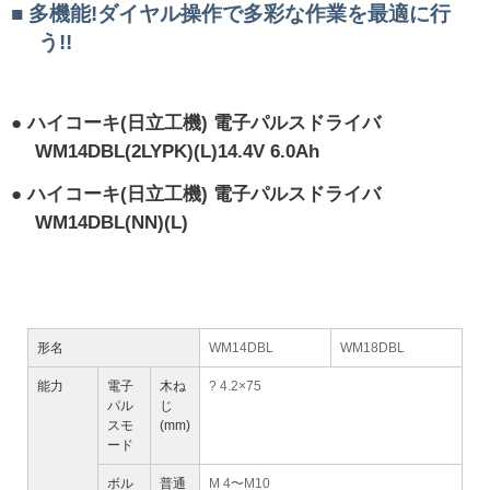
多機能!ダイヤル操作で多彩な作業を最適に行
う!!
ハイコーキ(日立工機) 電子パルスドライバ
WM14DBL(2LYPK)(L)14.4V 6.0Ah
ハイコーキ(日立工機) 電子パルスドライバ
WM14DBL(NN)(L)
形名
WM14DBL
WM18DBL
能力
電子
木ね
? 4.2×75
パル
じ
スモ
(mm)
ード
ボル
普通
M 4〜M10