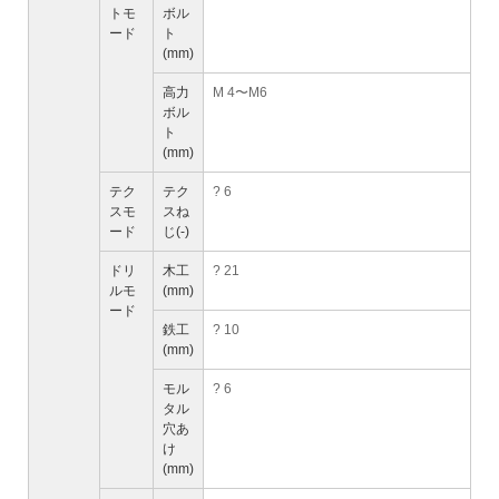
トモ
ボル
ード
ト
(mm)
高力
M 4〜M6
ボル
ト
(mm)
テク
テク
? 6
スモ
スね
ード
じ(-)
ドリ
木工
? 21
ルモ
(mm)
ード
鉄工
? 10
(mm)
モル
? 6
タル
穴あ
け
(mm)