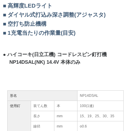
高輝度LEDライト
ダイヤル式打込み深さ調整(アジャスタ)
空打ち防止機構
1充電当たりの作業量(目安)
ハイコーキ(日立工機) コードレスピン釘打機
NP14DSAL(NK) 14.4V 本体のみ
形名
NP14DSAL
使用釘
装てん数
本
100(1連)
長さ
mm
15、19、25、30、35
線径
mm
o0.6