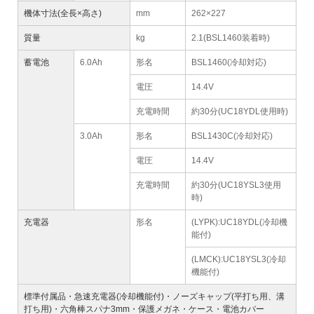
機体寸法(全長×高さ)
mm
262×227
質量
kg
2.1(BSL1460装着時)
蓄電池
6.0Ah
形名
BSL1460(冷却対応)
電圧
14.4V
充電時間
約30分(UC18YDL使用時)
3.0Ah
形名
BSL1430C(冷却対応)
電圧
14.4V
充電時間
約30分(UC18YSL3使用
時)
充電器
形名
(LYPK):UC18YDL(冷却機
能付)
(LMCK):UC18YSL3(冷却
機能付)
標準付属品・急速充電器(冷却機能付)・ノーズキャップ(平打ち用、溝
打ち用)・六角棒スパナ3mm・保護メガネ・ケース・電池カバー