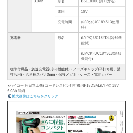
3.0Ah
形名
BSL1830C(冷却対応)
電圧
18V
充電時間
約30分(UC18YSL3使用
時)
充電器
形名
(LYPK):UC18YDL(冷却機
能付)
(LMCK):UC18YSL3(冷却
機能付)
標準付属品・急速充電器(冷却機能付)・ノーズキャップ(平打ち用、溝
打ち用)・六角棒スパナ3mm・保護メガネ・ケース・電池カバー
●ハイコーキ(日立工機) コードレスピン釘打機 NP18DSAL(LYPK) 18V
6.0Ah 詳細
拡大画像はこちらをクリック