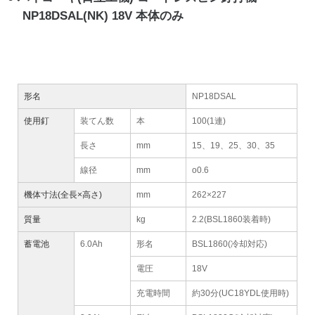
NP18DSAL(NK) 18V 本体のみ
形名
NP18DSAL
使用釘
装てん数
本
100(1連)
長さ
mm
15、19、25、30、35
線径
mm
o0.6
機体寸法(全長×高さ)
mm
262×227
質量
kg
2.2(BSL1860装着時)
蓄電池
6.0Ah
形名
BSL1860(冷却対応)
電圧
18V
充電時間
約30分(UC18YDL使用時)