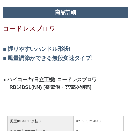
商品詳細
コードレスブロワ
握りやすいハンドル形状!
風量調節ができる無段変速タイプ!
ハイコーキ(日立工機) コードレスブロワ
RB14DSL(NN)
[蓄電池・充電器別売]
風圧(kPa(mm水柱))
0〜3.9(0〜400)
3
3