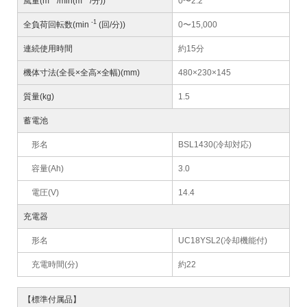
風量(m
/min(m
/分))
0〜2.2
-1
全負荷回転数(min
(回/分))
0〜15,000
連続使用時間
約15分
機体寸法(全長×全高×全幅)(mm)
480×230×145
質量(kg)
1.5
蓄電池
形名
BSL1430(冷却対応)
容量(Ah)
3.0
電圧(V)
14.4
充電器
形名
UC18YSL2(冷却機能付)
充電時間(分)
約22
【標準付属品】