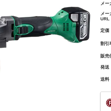
メー
メー
URL
定価
割引
販売
発送
送料