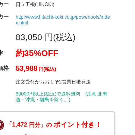
カー
日立工機(HIKOKI)
カー
http://www.hitachi-koki.co.jp/powertools/inde
x.html
83,050
円(税込)
約35%OFF
率
53,988
価格
円(税込)
注文受付からおよそ2営業日後発送
30000円以上(税込)で送料無料。(注意:北海
道・沖縄・離島を除く。)
ポイント付き！
「1,472
円分」の