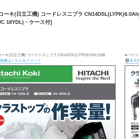
ーキ(日立工機) コードレスニブラ CN14DSL(LYPK)6.0Ah
UC 18YDL)・ケース付]
ーキ(日立工機) コードレスニブラ CN14DSL(LYPK)6.0Ah 詳細
●ハイコー
大画像はこちらをクリック
拡大