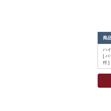
商
ハイ
[ 
付 ]