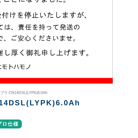
CN14DSL(LYPK)6.0Ah
SL(LYPK)6.0Ah
プロ仕様