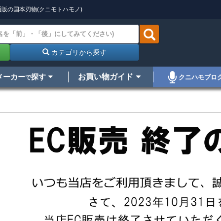
販の国本刃物(クニモトハモノ)
カテゴリから探す
メーカー
探す
お買い物ガイド
クニハモブロ
で