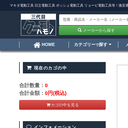
マキタ電動工具
日立電動工具
ボッシュ電動工具
リョービ電動工具
等！激安通
メーカーから探す
カテゴリー
探す
HOME
で
現在のカゴの中
合計数量：
0
合計金額：
0円
(税込)
カゴの中を見る
インフォメーション