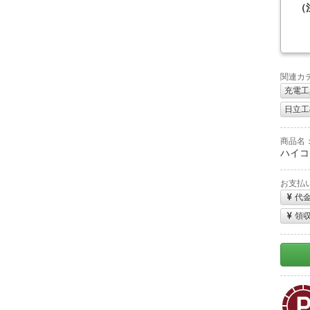
（
関連カ
充電工
日立工機
商品名
ハイコー
お支払
代
領