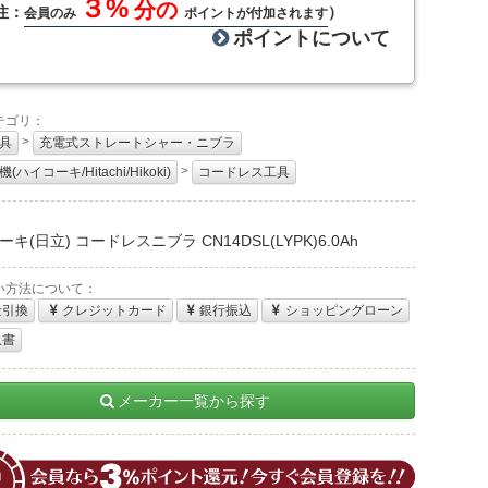
３%
分の
注：
）
会員のみ
ポイントが付加されます
ポイントについて
テゴリ：
>
具
充電式ストレートシャー・ニブラ
>
(ハイコーキ/Hitachi/Hikoki)
コードレス工具
：
キ(日立) コードレスニブラ CN14DSL(LYPK)6.0Ah
い方法について：
金引換
クレジットカード
銀行振込
ショッピングローン
収書
メーカー一覧から探す