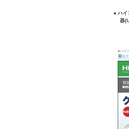
ハイコ
器(
●ハイコ
拡