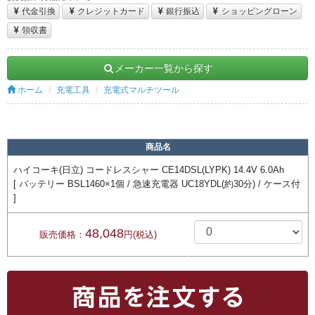
代金引換
クレジットカード
銀行振込
ショッピングローン
領収書
メーカー一覧から探す
ホーム
充電工具
充電式マルチツール
商品名
ハイコーキ(日立) コードレスシャー CE14DSL(LYPK) 14.4V 6.0Ah
[ バッテリー BSL1460×1個 / 急速充電器 UC18YDL(約30分) / ケース付
]
48,048
販売価格：
円(税込)