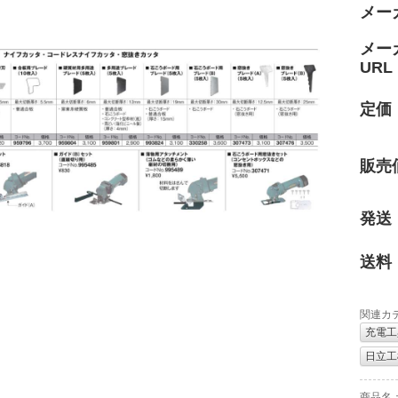
メー
メー
URL
定価
販売
発送
送料
関連カ
充電工
日立工機
商品名