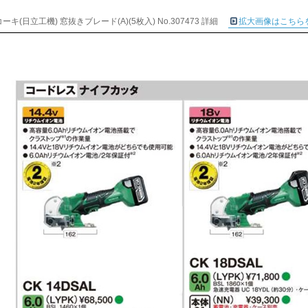
ーキ(日立工機) 窓抜きブレード(A)(5枚入) No.307473 詳細
拡大画像はこちら