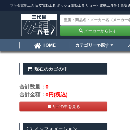
マキタ電動工具
日立電動工具
ボッシュ電動工具
リョービ電動工具
等！激安通
メーカーから探す
カテゴリー
探す
HOME
で
現在のカゴの中
合計数量：
0
合計金額：
0円
(税込)
カゴの中を見る
インフォメーション