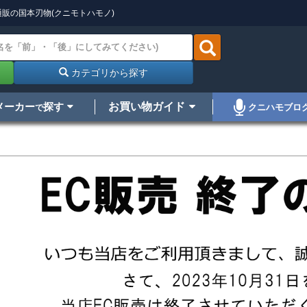
販の国本刃物(クニモトハモノ)
カテゴリから探す
メーカー
探す
お買い物ガイド
クニハモブロ
で