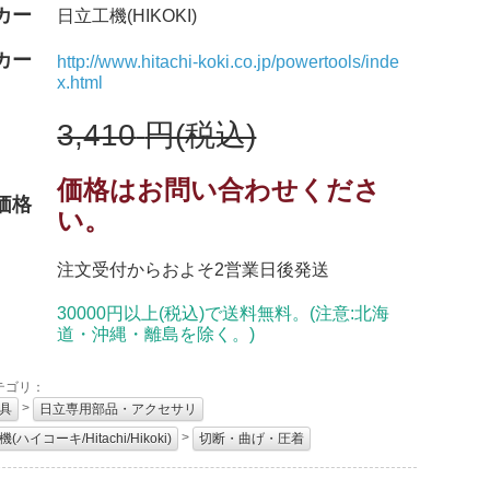
カー
日立工機(HIKOKI)
カー
http://www.hitachi-koki.co.jp/powertools/inde
x.html
3,410
円(税込)
価格はお問い合わせくださ
価格
い。
注文受付からおよそ2営業日後発送
30000円以上(税込)で送料無料。(注意:北海
道・沖縄・離島を除く。)
テゴリ：
>
具
日立専用部品・アクセサリ
>
(ハイコーキ/Hitachi/Hikoki)
切断・曲げ・圧着
：