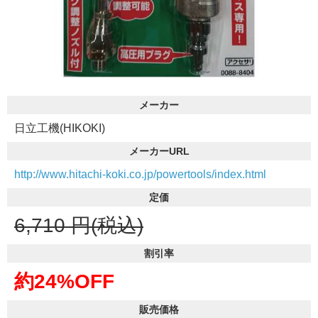
メーカー
日立工機(HIKOKI)
メーカーURL
http://www.hitachi-koki.co.jp/powertools/index.html
定価
6,710
円(税込)
割引率
約24%OFF
販売価格